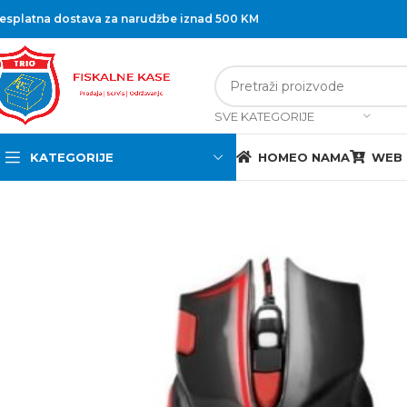
esplatna dostava za narudžbe iznad 500 KM
SVE KATEGORIJE
KATEGORIJE
HOME
O NAMA
WEB