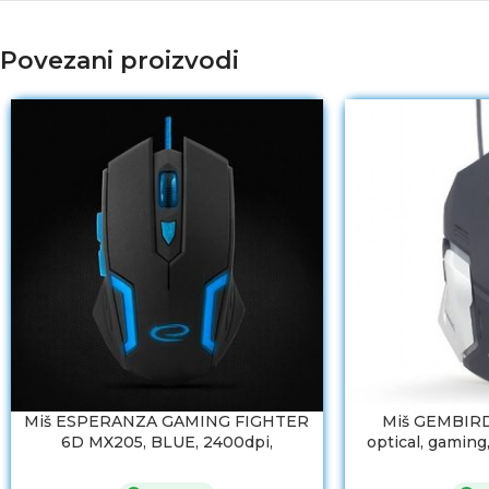
Povezani proizvodi
Miš ESPERANZA GAMING FIGHTER
Miš GEMBIRD
6D MX205, BLUE, 2400dpi,
optical, gaming
ergonomic, EGM205B
button, full er