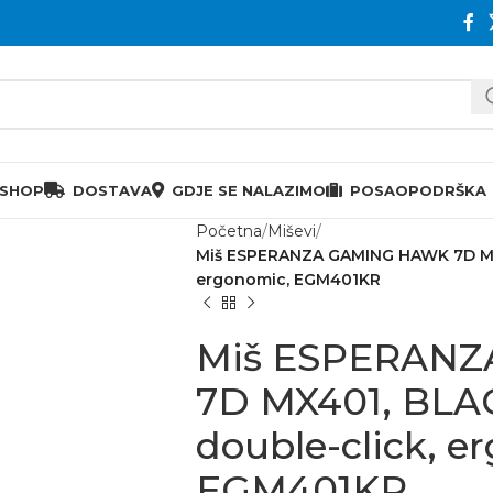
 SHOP
DOSTAVA
GDJE SE NALAZIMO
POSAO
PODRŠKA
Početna
Miševi
Miš ESPERANZA GAMING HAWK 7D MX4
ergonomic, EGM401KR
Miš ESPERAN
7D MX401, BLA
double-click, e
EGM401KR