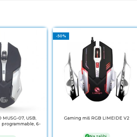
-50%
 MUSG-07, USB,
Gaming miš RGB LIMEIDE V2
, programmable, 6-
gonomic, RGB, 3200
Na zalihi
✓