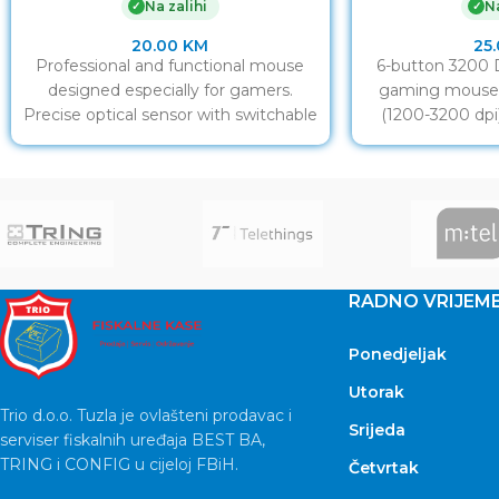
Na zalihi
Na
✓
✓
20.00
KM
25
Professional and functional mouse
6-button 3200
designed especially for gamers.
gaming mouse 
Precise optical sensor with switchable
(1200-3200 dpi)
resolution of 800/1200/1600/2400
RGB light ef
will allow you accurate
ergonomic d
RADNO VRIJEM
Ponedjeljak
Utorak
Trio d.o.o. Tuzla je ovlašteni prodavac i
Srijeda
serviser fiskalnih uređaja BEST BA,
TRING i CONFIG u cijeloj FBiH.
Četvrtak