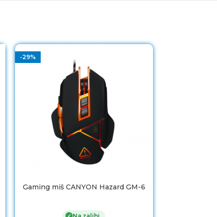
-29%
Gaming miš CANYON Hazard GM-6
Miš Everest
Na zalihi
✓