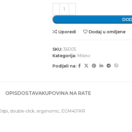
DOD
Uporedi
Dodaj u omiljene
SKU:
36005
Kategorija:
Miševi
Podijeli na:
OPIS
DOSTAVA
KUPOVINA NA RATE
, double-click, ergonomic, EGM401KR