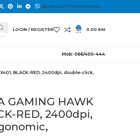
NEWSLETTER
KONTAKT
FAQ
0
LOGIN / REGISTER
0.00
KM
Mob: 066/400-444
01, BLACK-RED, 2400dpi, double-click,
ZA GAMING HAWK
CK-RED, 2400dpi,
rgonomic,