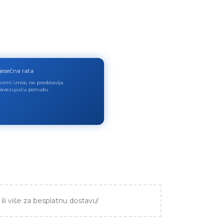
jesečna rata
virni iznos, ne predstavlja
avezujuću ponudu.
ili više za besplatnu dostavu!