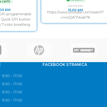
 zalihi
30.00
KM
.00
KM
15.00
KM
https://www.youtube.com/watch?
 DPI programmable
v=noQW7iAwk78
Quick DPI button
 7-color breathing
fect Comfortable
esign Including
E
FACEBOOK STRANICA
9:00 – 17:00
9:00 – 17:00
9:00 – 17:00
9:00 – 17:00