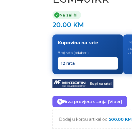
Na zalihi
✓
20.00
KM
Kupovina na rate
M
Ok
Broj rata (odaberi)
ob
Brza provjera stanja (Viber)
V
Dodaj u korpu artikal od
500.00
KM