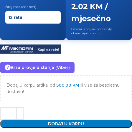
2.02 KM /
Broj rata (odaberi)
mjesečno
Okvirni iznos, ne predstavlja
obavezujuću ponudu.
Brza provjera stanja (Viber)
V
Dodaj u korpu artikal od
500.00
KM
ili više za besplatnu
dostavu!
DODAJ U KORPU