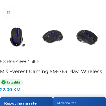
Click to enlarge
Početna
Miševi
Miš Everest Gaming SM-763 Plavi Wireless
Na zalihi
✓
22.00
KM
Kupovina na rate
Mjesečna rata