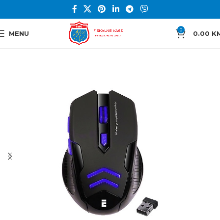
0
MENU
0.00
K