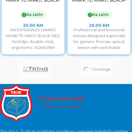
HAWK 7D MX401, BLACK-
HAWK 7D MX401, BLACK-
RED, 2400dpi, double-
GREEN, 2400dpi, double-
click, ergonomic,
click, ergonomic,
Na zalihi
Na zalihi
✓
✓
EGM401KR
EGM401KG
20.00
KM
20.00
KM
Miš ESPERANZA GAMING
Professional and functional
HAWK 7D MX401, BLACK-RED,
mouse designed especially
2400dpi, double-click,
for gamers. Precise optical
ergonomic, EGM401KR
sensor with switchable
resolution of
800/1200/1600/2400 will allow
you accurate
Trio d.o.o. Tuzla je ovlašteni prodavac i serviser fiskalnih uređaja