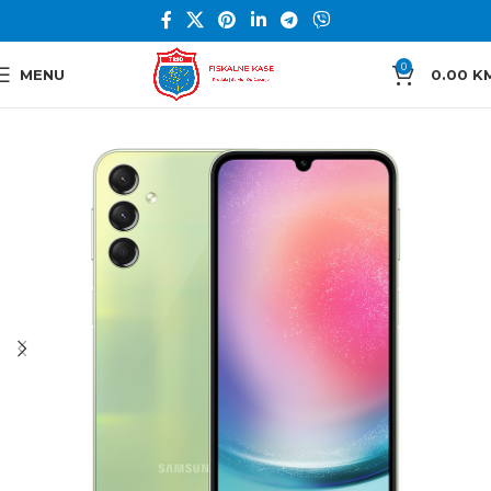
0
MENU
0.00
K