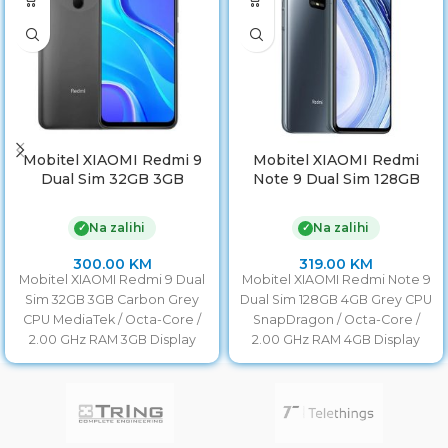
Mobitel XIAOMI Redmi 9
Mobitel XIAOMI Redmi
Dual Sim 32GB 3GB
Note 9 Dual Sim 128GB
Carbon Grey
4GB Grey
Na zalihi
Na zalihi
✓
✓
300.00
KM
319.00
KM
Mobitel XIAOMI Redmi 9 Dual
Mobitel XIAOMI Redmi Note 9
Sim 32GB 3GB Carbon Grey
Dual Sim 128GB 4GB Grey CPU
CPU MediaTek / Octa-Core /
SnapDragon / Octa-Core /
2.00 GHz RAM 3GB Display
2.00 GHz RAM 4GB Display