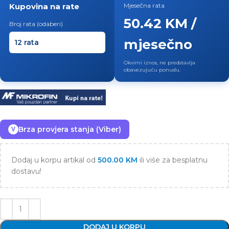
Kupovina na rate
Mjesečna rata
50.42 KM /
Broj rata (odaberi)
mjesečno
Okvirni iznos, ne predstavlja
obavezujuću ponudu.
Brza provjera stanja (Viber)
V
Dodaj u korpu artikal od
500.00
KM
ili više za besplatnu
dostavu!
DODAJ U KORPU