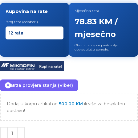
Kupovina na rate
Mjesečna rata
78.83 KM /
Broj rata (odaberi)
mjesečno
Okvirni iznos, ne predstavlja
obavezujuću ponudu.
Brza provjera stanja (Viber)
V
Dodaj u korpu artikal od
500.00
KM
ili više za besplatnu
dostavu!