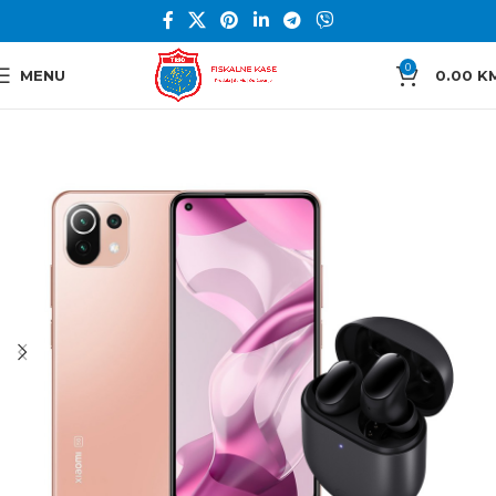
0
MENU
0.00
K