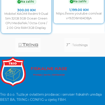
Na zalihi
✓
Na zalihi
✓
1,199.00
KM
300.00
KM
https://www.youtube.com/watc
Mobitel XIAOMI Redmi 9 Dual
v=9ZD6mbkDBjA
Sim 32GB 3GB Ocean Green
CPU MediaTek / Octa-Core /
2.00 GHz RAM 3GB Display
Trio d.o.o. Tuzla je ovlašteni prodavac i serviser fiskalnih uređaja
BEST BA, TRING i CONFIG u cijeloj FBiH.