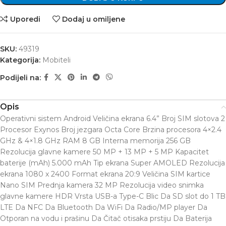
Uporedi
Dodaj u omiljene
SKU:
49319
Kategorija:
Mobiteli
Podijeli na:
Opis
Operativni sistem Android Veličina ekrana 6.4” Broj SIM slotova 2
Procesor Exynos Broj jezgara Octa Core Brzina procesora 4×2.4
GHz & 4×1.8 GHz RAM 8 GB Interna memorija 256 GB
Rezolucija glavne kamere 50 MP + 13 MP + 5 MP Kapacitet
baterije (mAh) 5.000 mAh Tip ekrana Super AMOLED Rezolucija
ekrana 1080 x 2400 Format ekrana 20:9 Veličina SIM kartice
Nano SIM Prednja kamera 32 MP Rezolucija video snimka
glavne kamere HDR Vrsta USB-a Type-C Blic Da SD slot do 1 TB
LTE Da NFC Da Bluetooth Da WiFi Da Radio/MP player Da
Otporan na vodu i prašinu Da Čitač otisaka prstiju Da Baterija