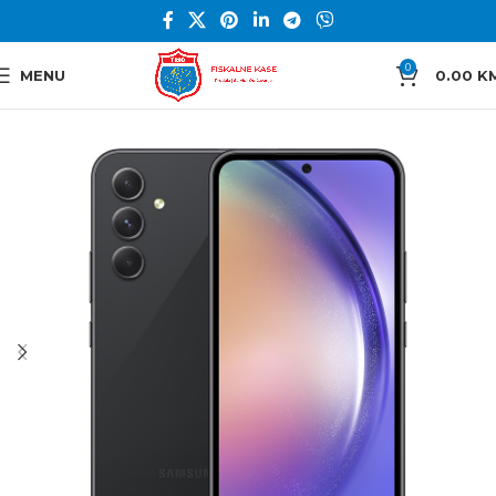
0
MENU
0.00
K