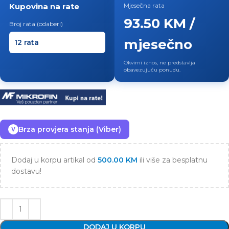
Kupovina na rate
Mjesečna rata
93.50 KM /
Broj rata (odaberi)
mjesečno
Okvirni iznos, ne predstavlja
obavezujuću ponudu.
Brza provjera stanja (Viber)
V
Dodaj u korpu artikal od
500.00
KM
ili više za besplatnu
dostavu!
DODAJ U KORPU