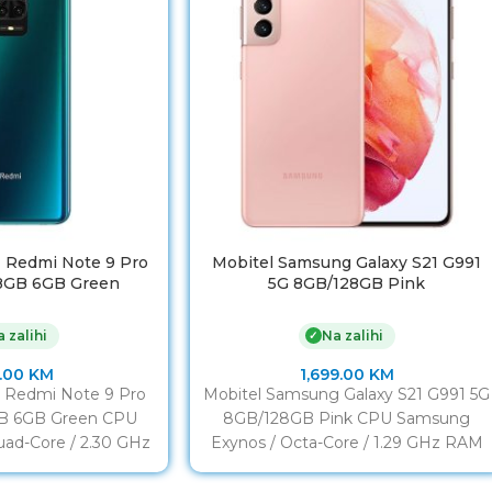
 Redmi Note 9 Pro
Mobitel Samsung Galaxy S21 G991
28GB 6GB Green
5G 8GB/128GB Pink
 zalihi
Na zalihi
✓
.00
KM
1,699.00
KM
 Redmi Note 9 Pro
Mobitel Samsung Galaxy S21 G991 5G
GB 6GB Green CPU
8GB/128GB Pink CPU Samsung
ad-Core / 2.30 GHz
Exynos / Octa-Core / 1.29 GHz RAM
M 6GB
8GB Display 6”