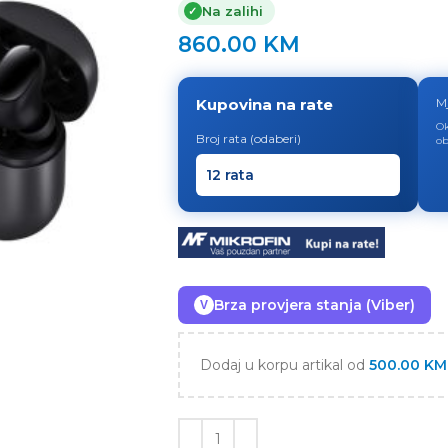
Na zalihi
✓
860.00
KM
Kupovina na rate
M
Ok
Broj rata (odaberi)
ob
Brza provjera stanja (Viber)
V
Dodaj u korpu artikal od
500.00
KM