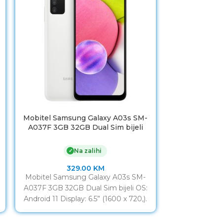
Mobitel Samsung Galaxy A03s SM-
Mobitel Sam
A037F 3GB 32GB Dual Sim bijeli
A022 3GB 
Na zalihi
✓
329.00
KM
Mobitel Samsung Galaxy A03s SM-
Mobitel Sam
A037F 3GB 32GB Dual Sim bijeli OS:
A022 3GB 32
Android 11 Display: 6.5” (1600 x 720,).
Android 10 (Pi
Procesor: MediaTek
720