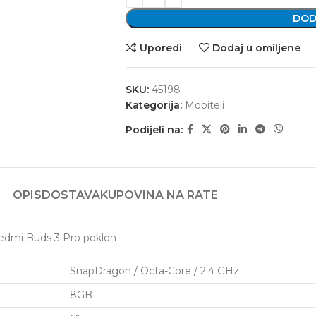
DOD
Uporedi
Dodaj u omiljene
SKU:
45198
Kategorija:
Mobiteli
Podijeli na:
OPIS
DOSTAVA
KUPOVINA NA RATE
edmi Buds 3 Pro poklon
SnapDragon / Octa-Core / 2.4 GHz
8GB