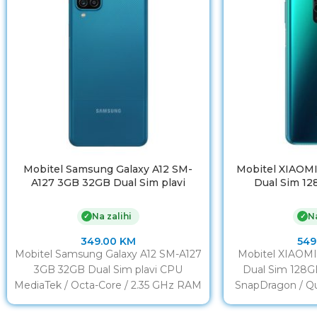
Mobitel Samsung Galaxy A12 SM-
Mobitel XIAOMI
A127 3GB 32GB Dual Sim plavi
Dual Sim 1
Na zalihi
Na
✓
✓
349.00
KM
549
Mobitel Samsung Galaxy A12 SM-A127
Mobitel XIAOMI
3GB 32GB Dual Sim plavi CPU
Dual Sim 128
MediaTek / Octa-Core / 2.35 GHz RAM
SnapDragon / Qu
3GB Display
RA