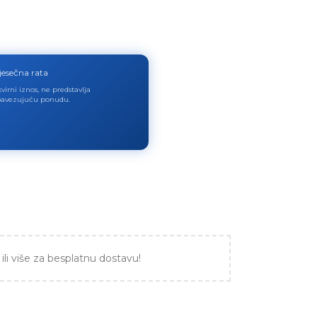
jesečna rata
virni iznos, ne predstavlja
avezujuću ponudu.
ili više za besplatnu dostavu!