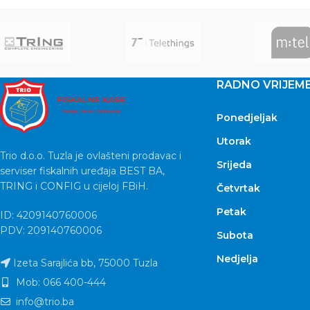
RADNO VRIJEM
Ponedjeljak
Utorak
Trio d.o.o. Tuzla je ovlašteni prodavac i
Srijeda
serviser fiskalnih uređaja BEST BA,
TRING i CONFIG u cijeloj FBiH.
Četvrtak
Petak
ID: 4209140760006
PDV: 209140760006
Subota
Nedjelja
Izeta Sarajlića bb, 75000 Tuzla
Mob: 066 400-444
info@trio.ba