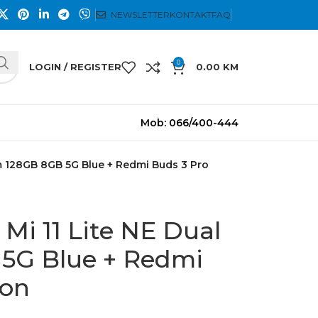
NEWSLETTER
KONTAKT
FAQ
0
LOGIN / REGISTER
0.00
KM
Mob: 066/400-444
im 128GB 8GB 5G Blue + Redmi Buds 3 Pro
Mi 11 Lite NE Dual
5G Blue + Redmi
lon