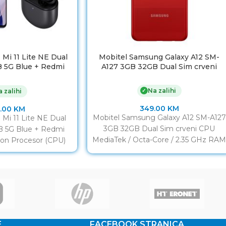
Mi 11 Lite NE Dual
Mobitel Samsung Galaxy A12 SM-
 5G Blue + Redmi
A127 3GB 32GB Dual Sim crveni
Pro poklon
Na zalihi
✓
 zalihi
349.00
KM
.00
KM
Mobitel Samsung Galaxy A12 SM-A127
Mi 11 Lite NE Dual
3GB 32GB Dual Sim crveni CPU
 5G Blue + Redmi
MediaTek / Octa-Core / 2.35 GHz RA
lon Procesor (CPU)
3GB Display
E
FACEBOOK STRANICA