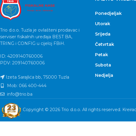
Ponedjeljak
Utorak
Trio d.o.o. Tuzla je ovlašteni prodavac i
Srijeda
serviser fiskalnih uređaja BEST BA,
TRING i CONFIG u cijeloj FBiH.
Četvrtak
Petak
ID: 4209140760006
PDV: 209140760006
Subota
Nedjelja
Izeta Sarajlića bb, 75000 Tuzla
Mob: 066 400-444
info@trio.ba
Copyright © 2026 Trio d.o.o. All rights reserved. Kreira