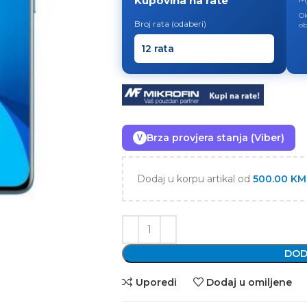
Kupovina na rate
Ok
Broj rata (odaberi)
ob
Brza provjera stanja (Viber)
V
Dodaj u korpu artikal od
500.00
KM
DOD
Uporedi
Dodaj u omiljene