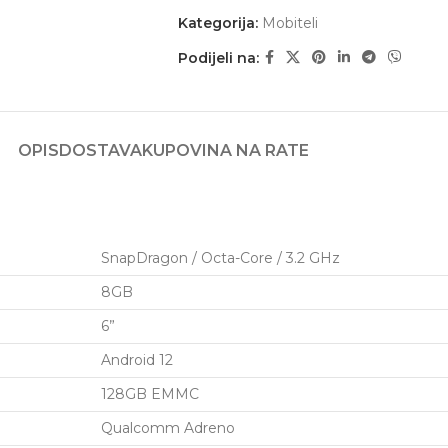
Kategorija:
Mobiteli
Podijeli na:
OPIS
DOSTAVA
KUPOVINA NA RATE
SnapDragon / Octa-Core / 3.2 GHz
8GB
6”
Android 12
128GB EMMC
Qualcomm Adreno