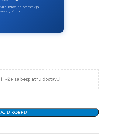
virni iznos, ne predstavlja
avezujuću ponudu.
ili više za besplatnu dostavu!
AJ U KORPU