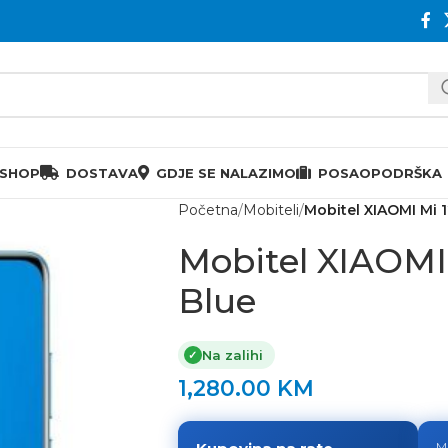
 SHOP
DOSTAVA
GDJE SE NALAZIMO
POSAO
PODRŠKA
Početna
Mobiteli
Mobitel XIAOMI Mi 
Mobitel XIAOMI
Blue
Na zalihi
✓
1,280.00
KM
M