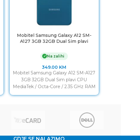
Mobitel Samsung Galaxy A12 SM-
Mobitel On
A127 3GB 32GB Dual Sim plavi
Mi
Na zalihi
✓
349.00
KM
1
Mobitel Samsung Galaxy A12 SM-A127
https://www
3GB 32GB Dual Sim plavi CPU
v=b
M
MediaTek / Octa-Core / 2.35 GHz RAM
3GB Display
GDJE SE NALAZIMO