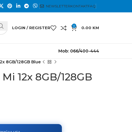
NEWSLETTER
KONTAKT
FAQ
0
LOGIN / REGISTER
0.00
KM
Mob: 066/400-444
12x 8GB/128GB Blue
 Mi 12x 8GB/128GB
jesečna rata