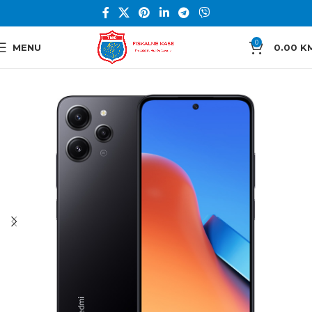
0
MENU
0.00
K