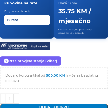
Kupovina na rate
Mjesečna rata
35.75 KM /
Broj rata (odaberi)
mjesečno
Okvirni iznos, ne predstavlja
obavezujuću ponudu.
Brza provjera stanja (Viber)
V
Dodaj u korpu artikal od
500.00
KM
ili više za besplatnu
dostavu!
DODAJ U KORPU