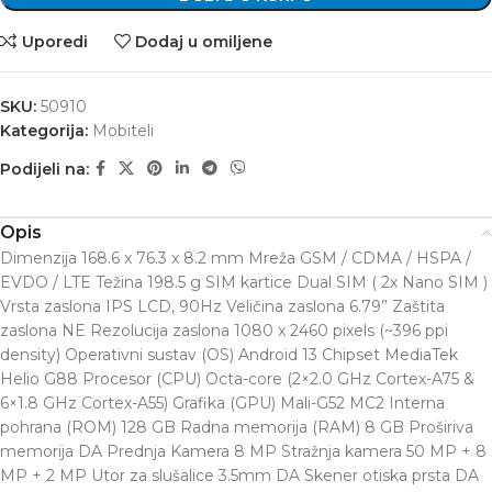
Uporedi
Dodaj u omiljene
SKU:
50910
Kategorija:
Mobiteli
Podijeli na:
Opis
Dimenzija 168.6 x 76.3 x 8.2 mm Mreža GSM / CDMA / HSPA /
EVDO / LTE Težina 198.5 g SIM kartice Dual SIM ( 2x Nano SIM )
Vrsta zaslona IPS LCD, 90Hz Veličina zaslona 6.79” Zaštita
zaslona NE Rezolucija zaslona 1080 x 2460 pixels (~396 ppi
density) Operativni sustav (OS) Android 13 Chipset MediaTek
Helio G88 Procesor (CPU) Octa-core (2×2.0 GHz Cortex-A75 &
6×1.8 GHz Cortex-A55) Grafika (GPU) Mali-G52 MC2 Interna
pohrana (ROM) 128 GB Radna memorija (RAM) 8 GB Proširiva
memorija DA Prednja Kamera 8 MP Stražnja kamera 50 MP + 8
MP + 2 MP Utor za slušalice 3.5mm DA Skener otiska prsta DA