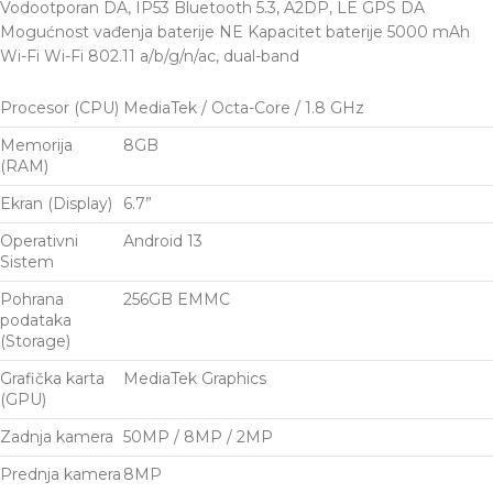
Vodootporan DA, IP53 Bluetooth 5.3, A2DP, LE GPS DA
Mogućnost vađenja baterije NE Kapacitet baterije 5000 mAh
Wi-Fi Wi-Fi 802.11 a/b/g/n/ac, dual-band
Procesor (CPU)
MediaTek / Octa-Core / 1.8 GHz
Memorija
8GB
(RAM)
Ekran (Display)
6.7”
Operativni
Android 13
Sistem
Pohrana
256GB EMMC
podataka
(Storage)
Grafička karta
MediaTek Graphics
(GPU)
Zadnja kamera
50MP / 8MP / 2MP
Prednja kamera
8MP