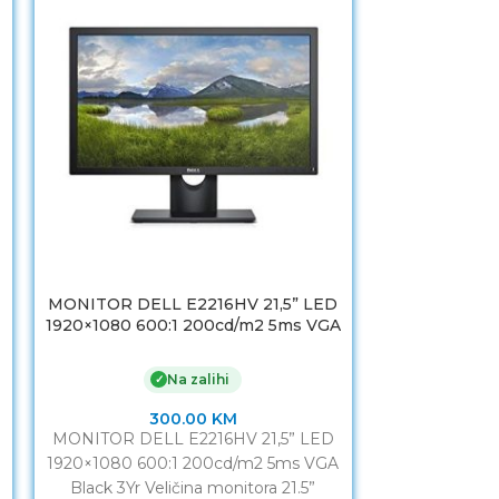
MONITOR DELL E2216HV 21,5” LED
MONITOR 
1920×1080 600:1 200cd/m2 5ms VGA
Gaming Moni
Black 3Yr
144Hz, Free
DP/HDMI, G-
Na zalihi
✓
300.00
KM
MONITOR DELL E2216HV 21,5” LED
MONITOR 
1920×1080 600:1 200cd/m2 5ms VGA
Gaming Mon
Black 3Yr Veličina monitora 21.5”
144Hz, Fre