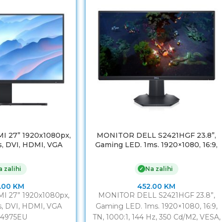
 27” 1920x1080px,
MONITOR DELL S2421HGF 23.8”,
s, DVI, HDMI, VGA
Gaming LED. 1ms. 1920×1080, 16:9,
4975EU
TN, 1000:1, 144 Hz, 350 Cd/M2, VESA,
DisplayPort, HDMI, USB, 3godGAR.
 zalihi
Na zalihi
✓
.00
KM
452.00
KM
 27” 1920x1080px,
MONITOR DELL S2421HGF 23.8”,
s, DVI, HDMI, VGA
Gaming LED. 1ms. 1920×1080, 16:9,
4975EU
TN, 1000:1, 144 Hz, 350 Cd/M2, VESA,