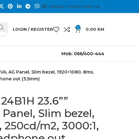
NEWSLETTER
KONTAKT
FAQ
0
LOGIN / REGISTER
0.00
KM
Mob: 066/400-444
, AG Panel, Slim bezel, 1920×1080, 8ms,
phone out (3,5mm)
4B1H 23.6””
anel, Slim bezel,
 250cd/m2, 3000:1,
adphone out