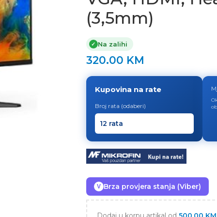
(3,5mm)
Na zalihi
✓
320.00
KM
Kupovina na rate
M
Ok
Broj rata (odaberi)
ob
Brza provjera stanja (Viber)
V
Dodaj u korpu artikal od
500.00
KM