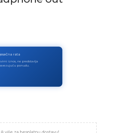
jesečna rata
virni iznos, ne predstavlja
avezujuću ponudu.
ili više za besplatnu dostavu!