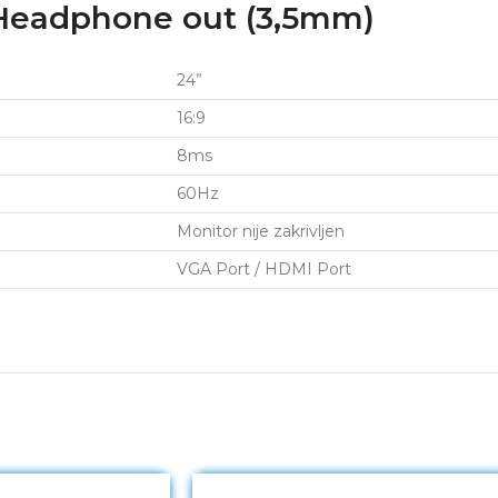
 Headphone out (3,5mm)
24”
16:9
8ms
60Hz
Monitor nije zakrivljen
VGA Port / HDMI Port