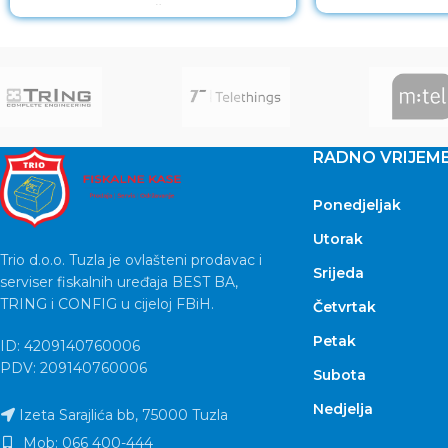
Monitor 27” Širok raspon
RADNO VRIJEM
Ponedjeljak
Utorak
Trio d.o.o. Tuzla je ovlašteni prodavac i
Srijeda
serviser fiskalnih uređaja BEST BA,
TRING i CONFIG u cijeloj FBiH.
Četvrtak
Petak
ID: 4209140760006
PDV: 209140760006
Subota
Nedjelja
Izeta Sarajlića bb, 75000 Tuzla
Mob: 066 400-444