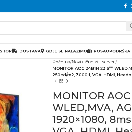
 SHOP
DOSTAVA
GDJE SE NALAZIMO
POSAO
PODRŠKA
Početna
Novi računari - serveri
MONITOR AOC 24B1H 23.6”” WLED,MVA
250cd/m2, 3000:1, VGA, HDMI, Head
MONITOR AOC 2
WLED,MVA, AG P
1920×1080, 8ms,
VGA, HDMI, He