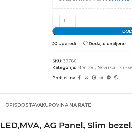
DOD
Uporedi
Dodaj u omiljene
SKU:
39786
Kategorije:
Monitori
,
Novi računari - se
Podijeli na:
OPIS
DOSTAVA
KUPOVINA NA RATE
D,MVA, AG Panel, Slim bezel,