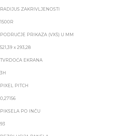
RADIJUS ZAKRIVLJENOSTI
1500R
PODRUČJE PRIKAZA (VXŠ) U MM
521,39 x 293,28
TVRDOĆA EKRANA
3H
PIXEL PITCH
0,27156
PIKSELA PO INČU
93