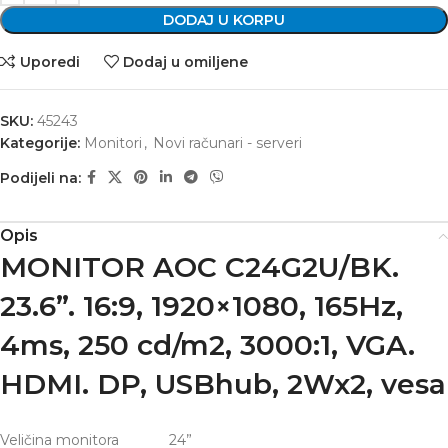
DODAJ U KORPU
Uporedi
Dodaj u omiljene
SKU:
45243
Kategorije:
Monitori
,
Novi računari - serveri
Podijeli na:
Opis
MONITOR AOC C24G2U/BK.
23.6”. 16:9, 1920×1080, 165Hz,
4ms, 250 cd/m2, 3000:1, VGA.
HDMI. DP, USBhub, 2Wx2, vesa
Veličina monitora
24”