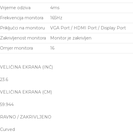
Vrijeme odziva
4ms
Frekvencija monitora
165Hz
Priključci na monitoru
VGA Port / HDMI Port / Display Port
Zakrivljenost monitora
Monitor je zakrivljen
Omjer monitora
16
VELIČINA EKRANA (INČ)
23.6
VELIČINA EKRANA (CM)
59.944
RAVNO / ZAKRIVLJENO
Curved