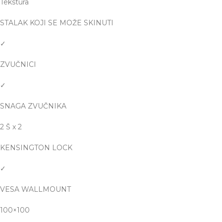
Tekstura
STALAK KOJI SE MOŽE SKINUTI
✓
ZVUČNICI
✓
SNAGA ZVUČNIKA
2 Š x 2
KENSINGTON LOCK
✓
VESA WALLMOUNT
100×100