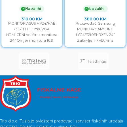
5ms, VGA. HDMI.CRNI
LC24F390FHRXEN 24”
Zakrivljeni FHD, 4ms
Na zalihi
Na zalihi
✓
✓
60Hz,VGA, HDMI, Vesa
75×75
310.00
KM
380.00
KM
MONITOR ASUS VP247HAE
Proizvođač: Samsung
23,6” FHD. 5ms, VGA.
MONITOR SAMSUNG
HDMI.CRNI Veličina monitora
LC24F390FHRXEN 24”
24” Omjer monitora 16:9
Zakrivljeni FHD, 4ms
Vrijeme odziva 5ms
60Hz,VGA, HDMI, Vesa 75×75
Frekvencija monitora 60Hz
Veličina monitora 24” Vrijeme
odziva 4ms Frekvencija
Trio d.o.o. Tuzla je ovlašteni prodavac i serviser fiskalnih uređaja