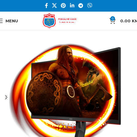
0
MENU
0.00
K