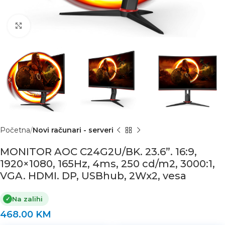
Click to enlarge
Početna
Novi računari - serveri
MONITOR AOC C24G2U/BK. 23.6”. 16:9,
1920×1080, 165Hz, 4ms, 250 cd/m2, 3000:1,
VGA. HDMI. DP, USBhub, 2Wx2, vesa
Na zalihi
✓
468.00
KM