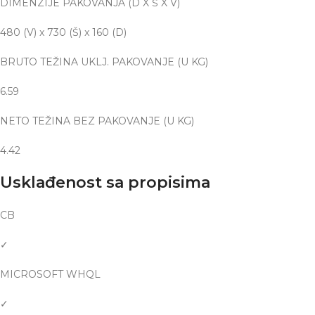
DIMENZIJE PAKOVANJA (D X Š X V)
480 (V) x 730 (Š) x 160 (D)
BRUTO TEŽINA UKLJ. PAKOVANJE (U KG)
6.59
NETO TEŽINA BEZ PAKOVANJE (U KG)
4.42
Usklađenost sa propisima
CB
✓
MICROSOFT WHQL
✓