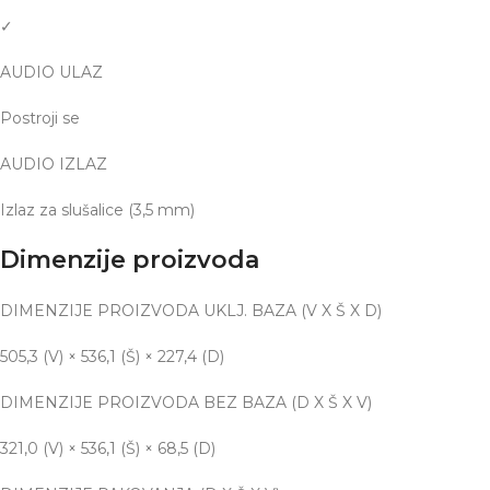
✓
AUDIO ULAZ
Postroji se
AUDIO IZLAZ
Izlaz za slušalice (3,5 mm)
Dimenzije proizvoda
DIMENZIJE PROIZVODA UKLJ. BAZA (V X Š X D)
505,3 (V) × 536,1 (Š) × 227,4 (D)
DIMENZIJE PROIZVODA BEZ BAZA (D X Š X V)
321,0 (V) × 536,1 (Š) × 68,5 (D)