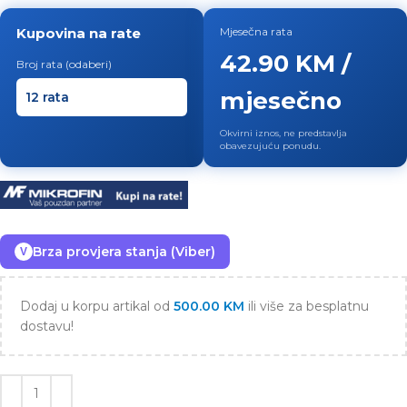
Kupovina na rate
Mjesečna rata
42.90 KM /
Broj rata (odaberi)
mjesečno
Okvirni iznos, ne predstavlja
obavezujuću ponudu.
Brza provjera stanja (Viber)
V
Dodaj u korpu artikal od
500.00
KM
ili više za besplatnu
dostavu!