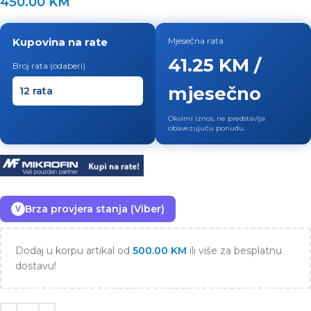
450.00
KM
Kupovina na rate
Mjesečna rata
41.25 KM /
Broj rata (odaberi)
mjesečno
Okvirni iznos, ne predstavlja
obavezujuću ponudu.
Brza provjera stanja (Viber)
V
Dodaj u korpu artikal od
500.00
KM
ili više za besplatnu
dostavu!