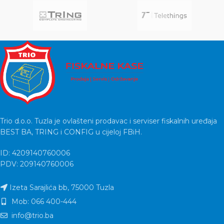
Prvi monitor na svijetu koji
može sve
Trio d.o.o. Tuzla je ovlašteni prodavac i serviser fiskalnih uređaja
BEST BA, TRING i CONFIG u cijeloj FBiH.
ID: 4209140760006
PDV: 209140760006
Izeta Sarajlića bb, 75000 Tuzla
Mob: 066 400-444
info@trio.ba