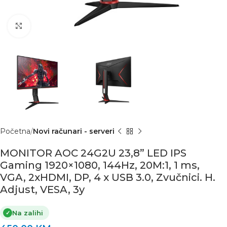
Click to enlarge
Početna
Novi računari - serveri
MONITOR AOC 24G2U 23,8” LED IPS
Gaming 1920×1080, 144Hz, 20M:1, 1 ms,
VGA, 2xHDMI, DP, 4 x USB 3.0, Zvučnici. H.
Adjust, VESA, 3y
Na zalihi
✓