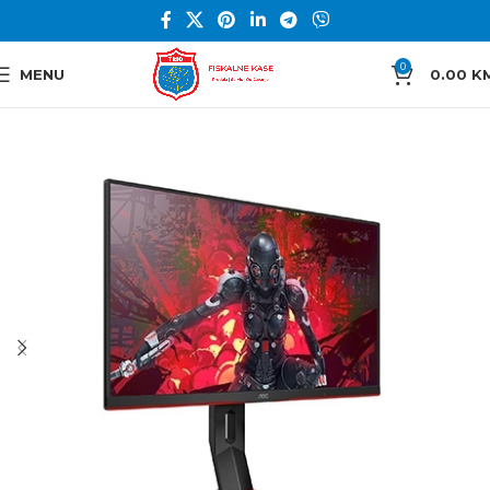
0
MENU
0.00
K