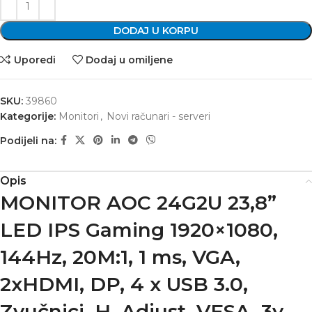
DODAJ U KORPU
Uporedi
Dodaj u omiljene
SKU:
39860
Kategorije:
Monitori
,
Novi računari - serveri
Podijeli na:
Opis
MONITOR AOC 24G2U 23,8”
LED IPS Gaming 1920×1080,
144Hz, 20M:1, 1 ms, VGA,
2xHDMI, DP, 4 x USB 3.0,
Zvučnici. H. Adjust, VESA, 3y