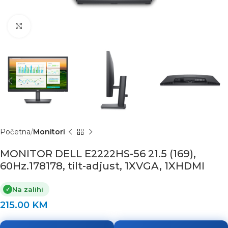
Click to enlarge
Početna
Monitori
MONITOR DELL E2222HS-56 21.5 (169),
60Hz.178178, tilt-adjust, 1XVGA, 1XHDMI
Na zalihi
✓
215.00
KM