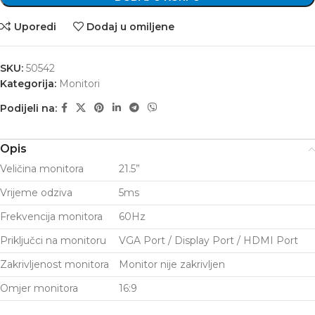
Uporedi
Dodaj u omiljene
SKU:
50542
Kategorija:
Monitori
Podijeli na:
Opis
Veličina monitora
21.5”
Vrijeme odziva
5ms
Frekvencija monitora
60Hz
Priključci na monitoru
VGA Port / Display Port / HDMI Port
Zakrivljenost monitora
Monitor nije zakrivljen
Omjer monitora
16:9