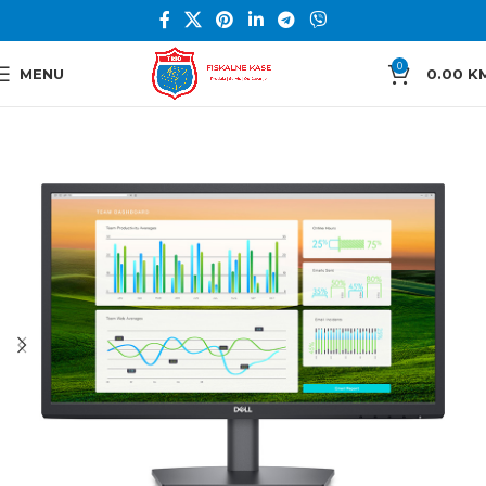
0
MENU
0.00
K