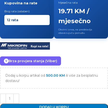
Kupovina na rate
Mjesečna rata
19.71 KM /
Broj rata (odaberi)
mjesečno
Okvirni iznos, ne predstavlja
obavezujuću ponudu.
Brza provjera stanja (Viber)
V
Dodaj u korpu artikal od
500.00
KM
ili više za besplatnu
dostavu!
DODAJ U KORPU