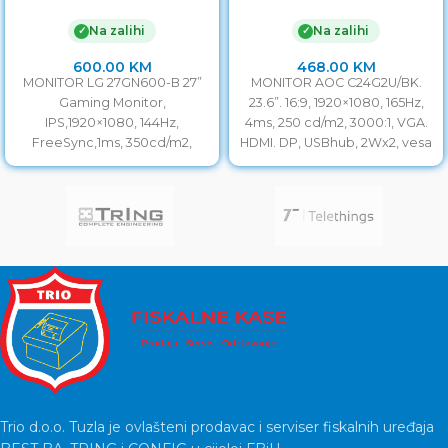
IPS,1920×1080, 144Hz,
1920×1080, 165Hz, 4ms,
FreeSync,1ms, 350cd/m2,
250 cd/m2, 3000:1, VGA.
Na zalihi
Na zalihi
✓
✓
DP/HDMI, G-SYNC
HDMI. DP, USBhub, 2Wx2,
Compatible.Crni
vesa
600.00
KM
468.00
KM
MONITOR LG 27GN600-B 27”
MONITOR AOC C24G2U/BK.
Gaming Monitor,
23.6”. 16:9, 1920×1080, 165Hz,
IPS,1920×1080, 144Hz,
4ms, 250 cd/m2, 3000:1, VGA.
FreeSync,1ms, 350cd/m2,
HDMI. DP, USBhub, 2Wx2, vesa
DP/HDMI, G-SYNC
Veličina monitora 24”
Compatible.Crni Veličina
monitora 27” Vrijeme odziva
1ms Frekvencija
Trio d.o.o. Tuzla je ovlašteni prodavac i serviser fiskalnih uređaja