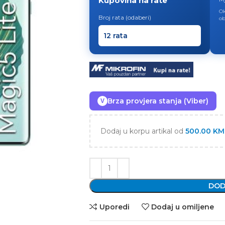
Kupovina na rate
Ok
Broj rata (odaberi)
ob
Brza provjera stanja (Viber)
V
Dodaj u korpu artikal od
500.00
KM
DOD
Uporedi
Dodaj u omiljene