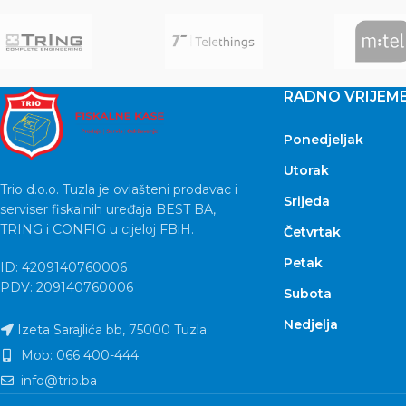
RADNO VRIJEM
Ponedjeljak
Utorak
Trio d.o.o. Tuzla je ovlašteni prodavac i
Srijeda
serviser fiskalnih uređaja BEST BA,
TRING i CONFIG u cijeloj FBiH.
Četvrtak
Petak
ID: 4209140760006
PDV: 209140760006
Subota
Nedjelja
Izeta Sarajlića bb, 75000 Tuzla
Mob: 066 400-444
info@trio.ba