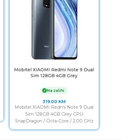
Mobitel XIAOMI Redmi Note 9 Dual
Mobitel Sam
Sim 128GB 4GB Grey
5G 8
Na zalihi
✓
319.00
KM
1
Mobitel XIAOMI Redmi Note 9 Dual
Mobitel Sams
Sim 128GB 4GB Grey CPU
8GB/128GB
SnapDragon / Octa-Core / 2.00 GHz
Exynos / Oct
RAM 4GB Display
8G