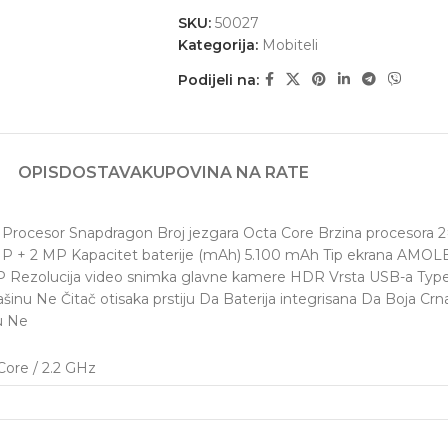
SKU:
50027
Kategorija:
Mobiteli
Podijeli na:
OPIS
DOSTAVA
KUPOVINA NA RATE
a 2 Procesor Snapdragon Broj jezgara Octa Core Brzina procesor
P + 2 MP Kapacitet baterije (mAh) 5.100 mAh Tip ekrana AMOL
MP Rezolucija video snimka glavne kamere HDR Vrsta USB-a Typ
inu Ne Čitač otisaka prstiju Da Baterija integrisana Da Boja Cr
u Ne
ore / 2.2 GHz