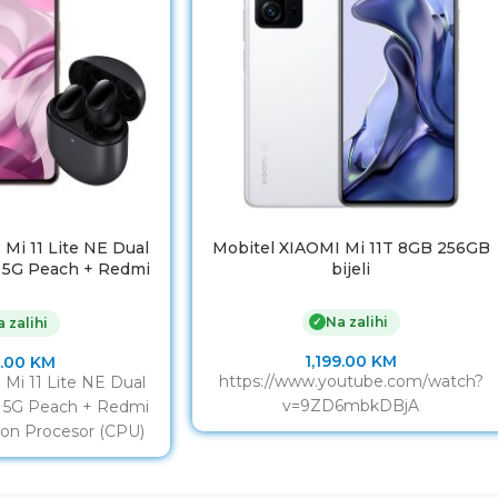
Mi 11 Lite NE Dual
Mobitel XIAOMI Mi 11T 8GB 256GB
 5G Peach + Redmi
bijeli
Pro poklon
Na zalihi
✓
 zalihi
1,199.00
KM
.00
KM
https://www.youtube.com/watch?
Mi 11 Lite NE Dual
v=9ZD6mbkDBjA
 5G Peach + Redmi
lon Procesor (CPU)