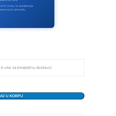
virni iznos, ne predstavlja
avezujuću ponudu.
ili više za besplatnu dostavu!
AJ U KORPU