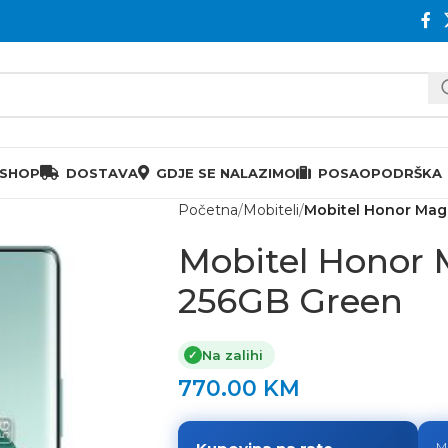
 SHOP
DOSTAVA
GDJE SE NALAZIMO
POSAO
PODRŠKA
Početna
Mobiteli
Mobitel Honor Mag
Mobitel Honor 
256GB Green
Na zalihi
✓
770.00
KM
M