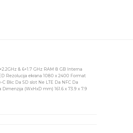
a 2×2.2GHz & 6×1.7 GHz RAM 8 GB Interna
ED Rezolucija ekrana 1080 x 2400 Format
e-C Blic Da SD slot Ne LTE Da NFC Da
na Dimenzija (WxHxD mm) 161.6 x 73.9 x 7.9