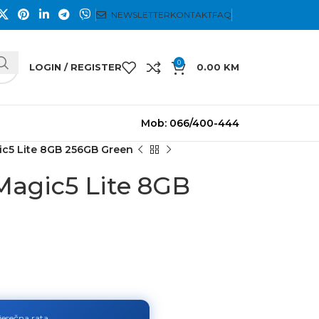
NEWSLETTER
KONTAKT
FAQ
0
LOGIN / REGISTER
0.00
KM
Mob: 066/400-444
ic5 Lite 8GB 256GB Green
Magic5 Lite 8GB
jesečna rata