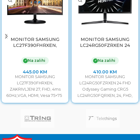
MONITOR SAMSUNG
MONITOR SAMSUNG
LC27F390FHRXEN,
LC24RG50FZRXEN 24
ZAKRIVLJENI 27, FHD,
FHD Odyssey Gaming
4ms 60Hz,VGA, HDMI,
CRG5 LC24RG50FQRXEN,
Na zalihi
Na zalihi
✓
✓
Vesa 75×75
24, FHD, 4ms 144Hz, DP,
2xHDMI, Vesa 75×75
445.00
KM
410.00
KM
MONITOR SAMSUNG
MONITOR SAMSUNG
LC27F390FHRXEN,
LC24RG50FZRXEN 24 FHD
ZAKRIVLJENI 27, FHD, 4ms
Odyssey Gaming CRG5
60Hz,VGA, HDMI, Vesa 75×75
LC24RG50FQRXEN, 24, FHD,
Veličina monitora 27” Vrijeme
4ms 144Hz, DP, 2xHDMI, Vesa
odziva 4ms Frekvencija
75×75 Veličina monitora 24”
monitora