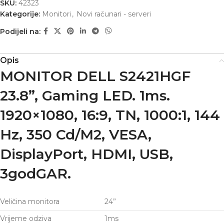
SKU:
42323
Kategorije:
Monitori
,
Novi računari - serveri
Podijeli na:
Opis
MONITOR DELL S2421HGF
23.8”, Gaming LED. 1ms.
1920×1080, 16:9, TN, 1000:1, 144
Hz, 350 Cd/M2, VESA,
DisplayPort, HDMI, USB,
3godGAR.
Veličina monitora
24”
Vrijeme odziva
1ms