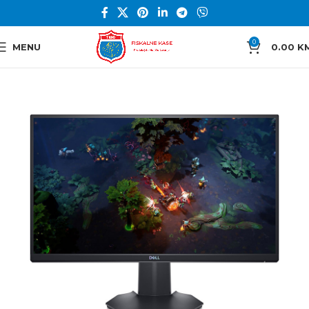
0
MENU
0.00
K