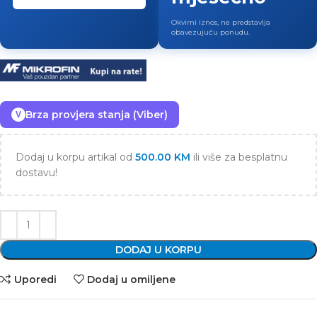
Okvirni iznos, ne predstavlja
obavezujuću ponudu.
Brza provjera stanja (Viber)
V
Dodaj u korpu artikal od
500.00
KM
ili više za besplatnu
dostavu!
DODAJ U KORPU
Uporedi
Dodaj u omiljene