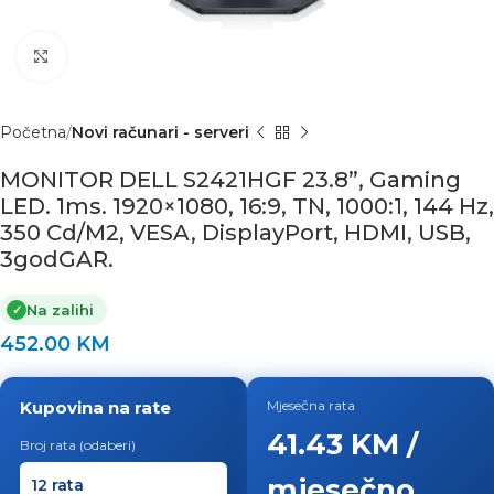
Click to enlarge
Početna
Novi računari - serveri
MONITOR DELL S2421HGF 23.8”, Gaming
LED. 1ms. 1920×1080, 16:9, TN, 1000:1, 144 Hz,
350 Cd/M2, VESA, DisplayPort, HDMI, USB,
3godGAR.
Na zalihi
✓
452.00
KM
Kupovina na rate
Mjesečna rata
41.43 KM /
Broj rata (odaberi)
mjesečno