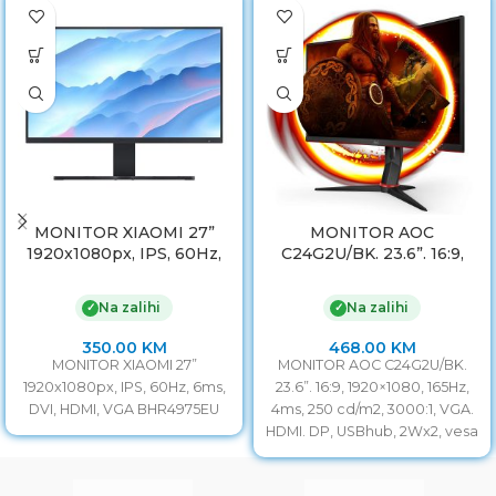
MONITOR XIAOMI 27”
MONITOR AOC
1920x1080px, IPS, 60Hz,
C24G2U/BK. 23.6”. 16:9,
6ms, DVI, HDMI, VGA
1920×1080, 165Hz, 4ms,
BHR4975EU
250 cd/m2, 3000:1, VGA.
Na zalihi
Na zalihi
✓
✓
HDMI. DP, USBhub, 2Wx2,
vesa
350.00
KM
468.00
KM
MONITOR XIAOMI 27”
MONITOR AOC C24G2U/BK.
1920x1080px, IPS, 60Hz, 6ms,
23.6”. 16:9, 1920×1080, 165Hz,
DVI, HDMI, VGA BHR4975EU
4ms, 250 cd/m2, 3000:1, VGA.
HDMI. DP, USBhub, 2Wx2, vesa
Veličina monitora 24”