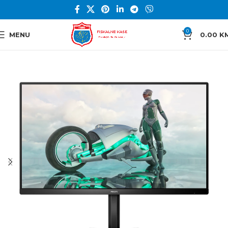
0
MENU
0.00
K