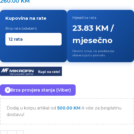
260.00
KM
Kupovina na rate
Mjesečna rata
23.83 KM /
Broj rata (odaberi)
mjesečno
Okvirni iznos, ne predstavlja
obavezujuću ponudu.
Brza provjera stanja (Viber)
V
Dodaj u korpu artikal od
500.00
KM
ili više za besplatnu
dostavu!