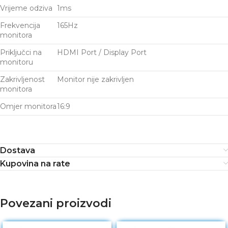
Vrijeme odziva
1ms
Frekvencija
165Hz
monitora
Priključci na
HDMI Port / Display Port
monitoru
Zakrivljenost
Monitor nije zakrivljen
monitora
Omjer monitora
16:9
Dostava
Kupovina na rate
Povezani proizvodi