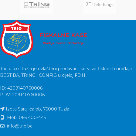
Trio d.o.o. Tuzla je ovlašteni prodavac i serviser fiskalnih uređaja
BEST BA, TRING i CONFIG u cijeloj FBiH.
ID: 4209140760006
PDV: 209140760006
Izeta Sarajlića bb, 75000 Tuzla
Mob: 066 400-444
info@trio.ba