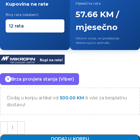
Kupovina na rate
Mjesečna rata
57.66 KM /
Broj rata (odaberi)
mjesečno
Okvirni iznos, ne predstavlja
obavezujuću ponudu.
Brza provjera stanja (Viber)
V
Dodaj u korpu artikal od
500.00
KM
ili više za besplatnu
dostavu!
DODAJ U KORPU