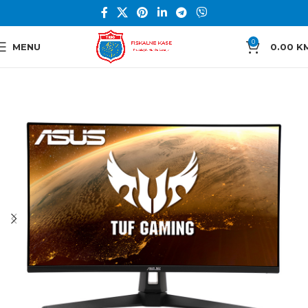
0
MENU
0.00
K