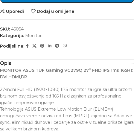
Uporedi
Dodaj u omiljene
SKU:
45054
Kategorija:
Monitori
Podijeli na:
Opis
MONITOR ASUS TUF Gaming VG279Q 27” FHD IPS 1ms 165Hz
DVI,HDMI,DP
27-inčni Full HD (1920×1080) IPS monitor za igre sa ultra brzom
brzinom osvježavanja od 165 Hz dizajniran za profesionalne
igrače i impresivno igranje
Tehnologija ASUS Extreme Low Motion Blur (ELMB™)
omogućava vreme odziva od 1 ms (MPRT) zajedno sa Adaptive-
sync, eliminišući duhove i cepanje za oštre vizuelne prikaze igara
sa velikom brzinom kadrova.