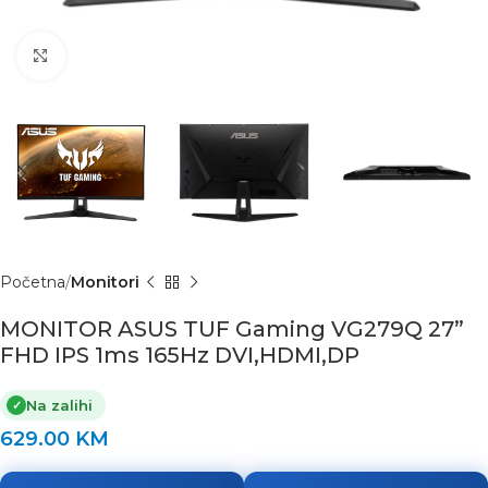
Click to enlarge
Početna
Monitori
MONITOR ASUS TUF Gaming VG279Q 27”
FHD IPS 1ms 165Hz DVI,HDMI,DP
Na zalihi
✓
629.00
KM