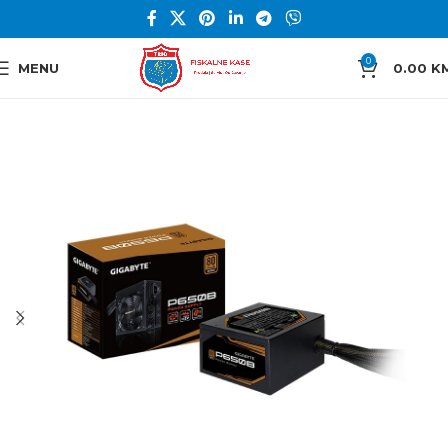
0
MENU
0.00
K