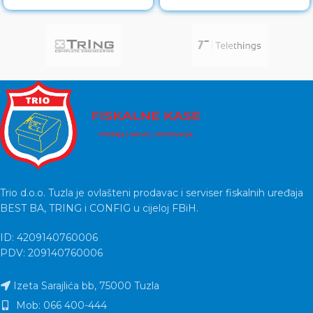
12V / / PCI-Express 6+2Pin 2x
Trio d.o.o. Tuzla je ovlašteni prodavac i serviser fiskalnih uređaja
BEST BA, TRING i CONFIG u cijeloj FBiH.
ID: 4209140760006
PDV: 209140760006
Izeta Sarajlića bb, 75000 Tuzla
Mob: 066 400-444