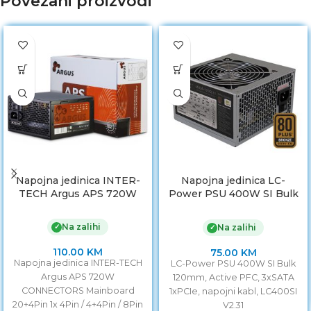
Povezani proizvodi
Napojna jedinica INTER-
Napojna jedinica LC-
TECH Argus APS 720W
Power PSU 400W SI Bulk
120mm, Active PFC,
3xSATA 1xPCIe, napojni
Na zalihi
✓
Na zalihi
✓
kabl Napojna jedinica LC-
Power PSU 400W SI Bulk
110.00
KM
75.00
KM
LC400SI V2.31
Napojna jedinica INTER-TECH
LC-Power PSU 400W SI Bulk
Argus APS 720W
120mm, Active PFC, 3xSATA
CONNECTORS Mainboard
1xPCIe, napojni kabl, LC400SI
20+4Pin 1x 4Pin / 4+4Pin / 8Pin
V2.31