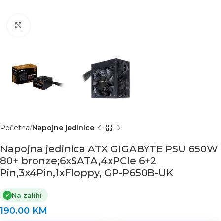
Click to enlarge
Početna
Napojne jedinice
Napojna jedinica ATX GIGABYTE PSU 650W
80+ bronze;6xSATA,4xPCIe 6+2
Pin,3x4Pin,1xFloppy, GP-P650B-UK
Na zalihi
✓
190.00
KM