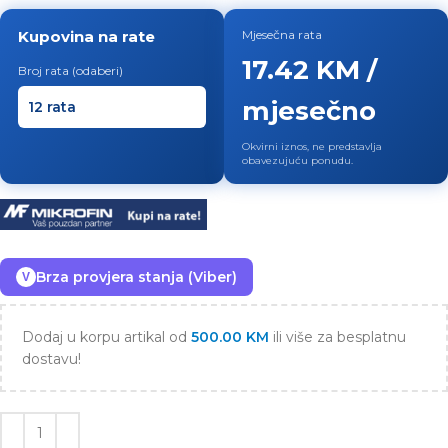
Kupovina na rate
Mjesečna rata
17.42 KM /
Broj rata (odaberi)
mjesečno
Okvirni iznos, ne predstavlja
obavezujuću ponudu.
Brza provjera stanja (Viber)
V
Dodaj u korpu artikal od
500.00
KM
ili više za besplatnu
dostavu!