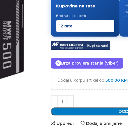
Kupovina na rate
M
Ok
Broj rata (odaberi)
ob
Brza provjera stanja (Viber)
V
Dodaj u korpu artikal od
500.00
KM
DOD
Uporedi
Dodaj u omiljene