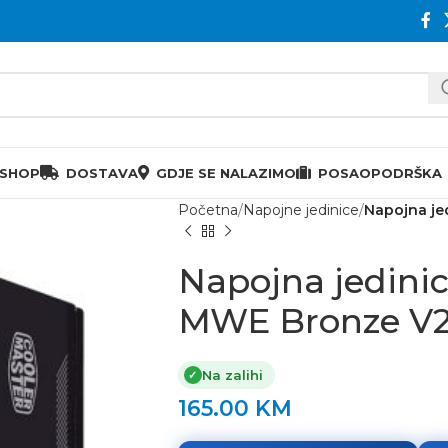
 SHOP
DOSTAVA
GDJE SE NALAZIMO
POSAO
PODRŠKA
Početna
Napojne jedinice
Napojna je
Napojna jedinic
MWE Bronze V
Na zalihi
✓
165.00
KM