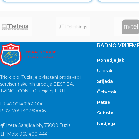
RADNO VRIJEM
Ponedjeljak
Utorak
Trio d.o.o. Tuzla je ovlašteni prodavac i
Srijeda
serviser fiskalnih uređaja BEST BA,
TRING i CONFIG u cijeloj FBiH.
Četvrtak
Petak
ID: 4209140760006
PDV: 209140760006
Subota
Nedjelja
Izeta Sarajlića bb, 75000 Tuzla
Mob: 066 400-444