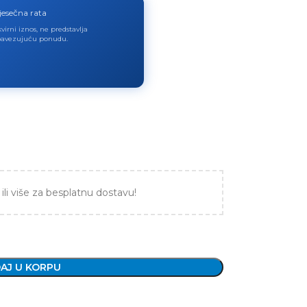
jesečna rata
virni iznos, ne predstavlja
avezujuću ponudu.
ili više za besplatnu dostavu!
AJ U KORPU