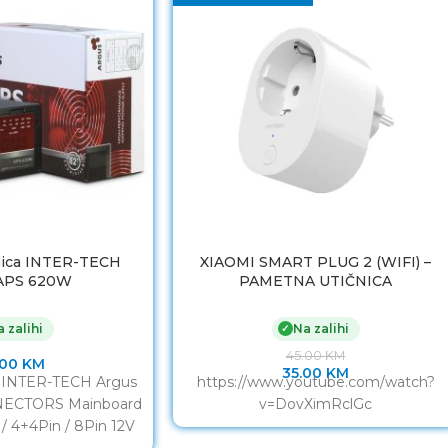
nica INTER-TECH
XIAOMI SMART PLUG 2 (WIFI) –
 APS 620W
PAMETNA UTIČNICA
 zalihi
Na zalihi
✓
45.00
KM
.00
KM
35.00
KM
a INTER-TECH Argus
https://www.youtube.com/watch?
ECTORS Mainboard
v=DovXimRclGc
/ 4+4Pin / 8Pin 12V
ress 6+2Pin 1x