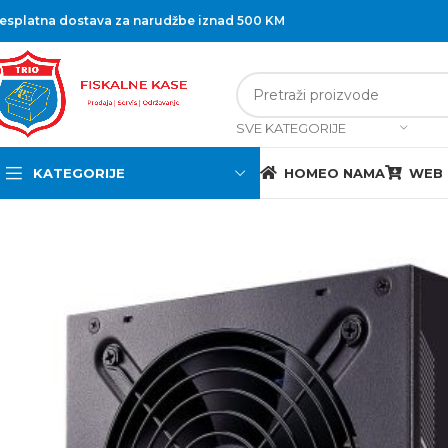
esplatna dostava za narudžbe iznad 500 KM
SVE KATEGORIJE
KATEGORIJE
HOME
O NAMA
WEB