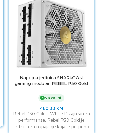
Napojna jedinica SHARKOON
Napojna 
gaming modular, REBEL P30 Gold
gaming SHP 
1000W ATX3.0, PCIe Gen5
12VHPWR
Na zalihi
✓
460.00
KM
Rebel P30 Gold – White Dizajniran za
Napojna jedi
performanse, Rebel P30 Gold je
SHP Bronze 
jedinica za napajanje koja je potpuno