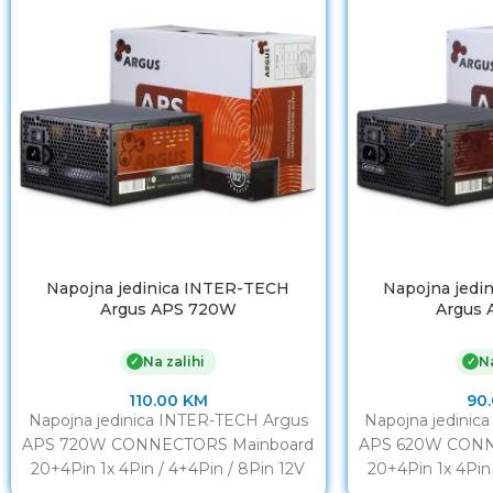
Napojna jedinica INTER-TECH
Napojna jedi
Argus APS 720W
Argus
Na zalihi
Na
✓
✓
110.00
KM
90
Napojna jedinica INTER-TECH Argus
Napojna jedinic
APS 720W CONNECTORS Mainboard
APS 620W CONN
20+4Pin 1x 4Pin / 4+4Pin / 8Pin 12V
20+4Pin 1x 4Pin 
/ / PCI-Express 6+2Pin 2x
/ / PCI-Exp