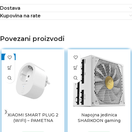
Dostava
Kupovina na rate
Povezani proizvodi
-22%
XIAOMI SMART PLUG 2
Napojna jedinica
(WIFI) – PAMETNA
SHARKOON gaming
UTIČNICA
modular, REBEL P30 Gold
1300W ATX3.0, PCIe Gen5