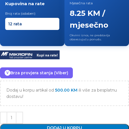
Kupovina na rate
Mjesečna rata
8.25 KM /
Broj rata (odaberi)
mjesečno
Okvirni iznos, ne predstavlja
obavezujuću ponudu.
Brza provjera stanja (Viber)
V
Dodaj u korpu artikal od
500.00
KM
ili više za besplatnu
dostavu!
DODAJ U KORPU