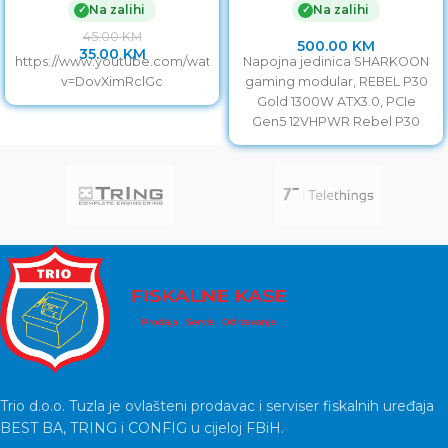
Na zalihi
Na zalihi
✓
✓
12VHPWR
45.00
KM
500.00
KM
35.00
KM
https://www.youtube.com/watch?
Napojna jedinica SHARKOON
v=DovXimRclGc
gaming modular, REBEL P30
Gold 1300W ATX3.0, PCIe
Gen5 12VHPWR Rebel P30
Gold – White Dizajniran za
Trio d.o.o. Tuzla je ovlašteni prodavac i serviser fiskalnih uređaja
BEST BA, TRING i CONFIG u cijeloj FBiH.