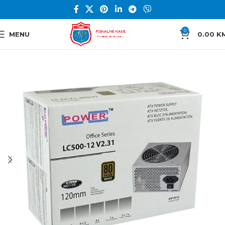
0
MENU
0.00
K