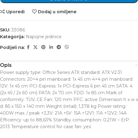
Uporedi
Dodaj u omiljene
SKU:
33086
Kategorija:
Napojne jedinice
Podijeli na:
Opis
Power supply type: Office Series ATX standard: ATX V2.31
Connectors: 20+4 pin mainboard: 1x 45 cm 4+4 pin mainboard
12V: 1x 45 cm PCI-Express: 1x PCI-Express 6 pin 45 cm SATA: 4
(2x 45 / 2x 60 cm) PATA: 2x 70 cm FDD: 1x 85 cm Mark of
conformity: TÜV, CE Fan: 120 mm PFC: active Dimension h x w x
d: 85 x 150 x 140 mm Weight (retail): 1,378 kg Power rating:
400W max. / peak +3,3V: 21A +5V: 15A +12V1: 11A +12V2: 14A
Efficiency: up to 88,63% Standby consumption: 0,21W – ErP
2013 Temperature control for case fan: yes