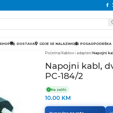
 SHOP
DOSTAVA
GDJE SE NALAZIMO
POSAO
PODRŠKA
Početna
Kablovi i adapteri
Napojni ka
Napojni kabl, 
PC-184/2
Na zalihi
✓
10.00
KM
M