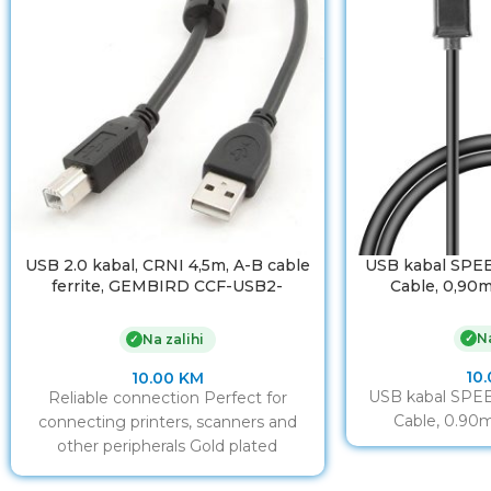
USB 2.0 kabal, CRNI 4,5m, A-B cable
USB kabal SPE
ferrite, GEMBIRD CCF-USB2-
Cable, 0,90
AMBM-15
Na
✓
Na zalihi
✓
10
10.00
KM
USB kabal SPE
Reliable connection Perfect for
Cable, 0.90
connecting printers, scanners and
other peripherals Gold plated
contacts