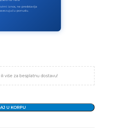
virni iznos, ne predstavlja
avezujuću ponudu.
ili više za besplatnu dostavu!
AJ U KORPU