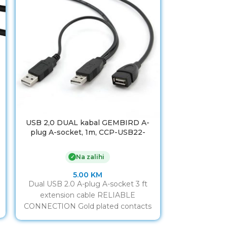
USB 2,0 DUAL kabal GEMBIRD A-
USB 2,0 DUAL
plug A-socket, 1m, CCP-USB22-
GEMBIRD 
AMAF-3
Na zalihi
✓
5.00
KM
Dual USB A t
Dual USB 2.0 A-plug A-socket 3 ft
RELIABLE CO
extension cable RELIABLE
power to your 
CONNECTION Gold plated contacts
Make your USB cables longer