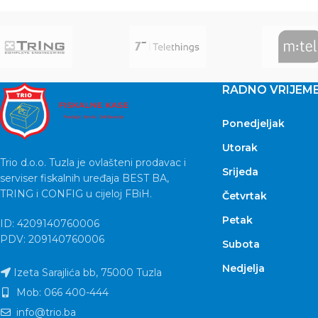
RADNO VRIJEM
Ponedjeljak
Utorak
Trio d.o.o. Tuzla je ovlašteni prodavac i
Srijeda
serviser fiskalnih uređaja BEST BA,
TRING i CONFIG u cijeloj FBiH.
Četvrtak
Petak
ID: 4209140760006
PDV: 209140760006
Subota
Nedjelja
Izeta Sarajlića bb, 75000 Tuzla
Mob: 066 400-444
info@trio.ba