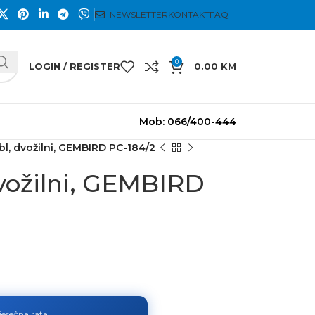
NEWSLETTER
KONTAKT
FAQ
0
LOGIN / REGISTER
0.00
KM
Mob: 066/400-444
bl, dvožilni, GEMBIRD PC-184/2
dvožilni, GEMBIRD
jesečna rata