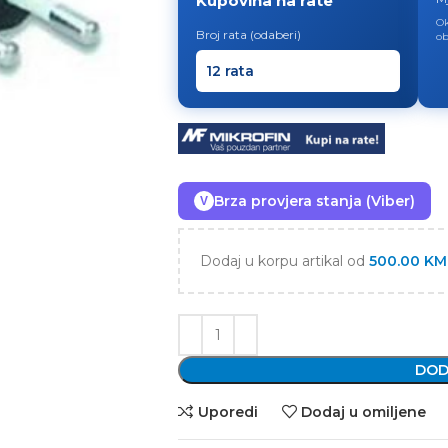
Kupovina na rate
Ok
Broj rata (odaberi)
ob
Brza provjera stanja (Viber)
V
Dodaj u korpu artikal od
500.00
KM
DOD
Uporedi
Dodaj u omiljene