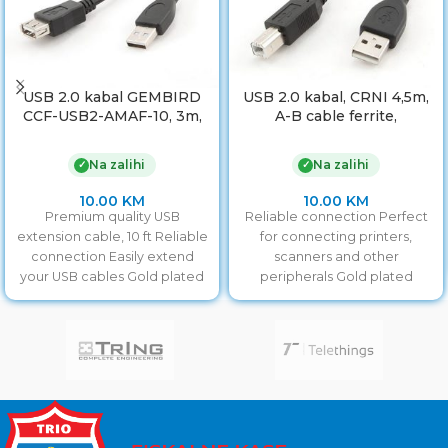
USB 2.0 kabal GEMBIRD
USB 2.0 kabal, CRNI 4,5m,
CCF-USB2-AMAF-10, 3m,
A-B cable ferrite,
A-A ext cable, premium,
GEMBIRD CCF-USB2-
ferrit
AMBM-15
Na zalihi
Na zalihi
✓
✓
10.00
KM
10.00
KM
Premium quality USB
Reliable connection Perfect
extension cable, 10 ft Reliable
for connecting printers,
connection Easily extend
scanners and other
your USB cables Gold plated
peripherals Gold plated
contacts Lifetime warranty
contacts