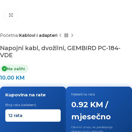
Click to enlarge
Početna
Kablovi i adapteri
Napojni kabl, dvožilni, GEMBIRD PC-184-
VDE
Na zalihi
✓
10.00
KM
Kupovina na rate
Mjesečna rata
0.92 KM /
Broj rata (odaberi)
mjesečno
Okvirni iznos, ne predstavlja
obavezujuću ponudu.