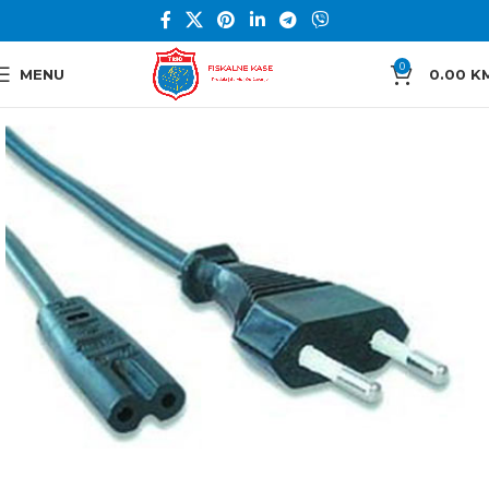
0
MENU
0.00
K