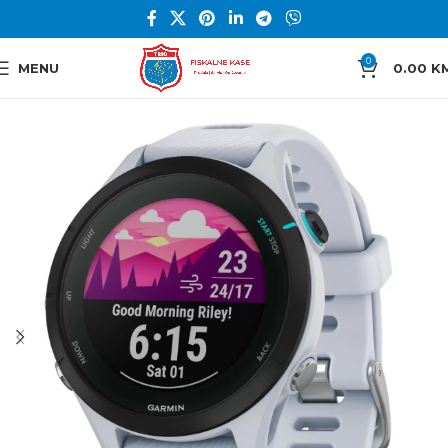
0
MENU
0.00
K