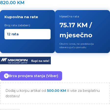
820.00
KM
Kupovina na rate
Mjesečna rata
75.17 KM /
Broj rata (odaberi)
mjesečno
Okvirni iznos, ne predstavlja
obavezujuću ponudu.
Brza provjera stanja (Viber)
V
Dodaj u korpu artikal od
500.00
KM
ili više za besplatnu
dostavu!