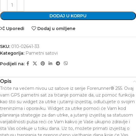
DODAJ U KORPU
Uporedi
Dodaj u omiljene
SKU:
010-02641-33
Kategorija:
Pametni satovi
Podijeli na:
Opis
Trčite na većem nivou uz satove iz serije Forerunner® 255. Ovaj
vam GPS pametni sat za trčanje pomaže da, uz pomoć funkcija
kao što su widget za utrke i jutarnji izvještaj, odlučujete o svojim
treninzima i oporavku. Widget za utrke pomoći će Vam kod
planiranja strategije za dan utrke, a jutarnji izvještaj sa statusom
varijabilnosti pulsa reći će Vam kakvo je Vaše ukupno zdravlje i
šta Vas očekuje u toku dana. Uz to, možete primati izvještaj o
statusu treniranja te preporučeno vježbanje dana koje će Vas