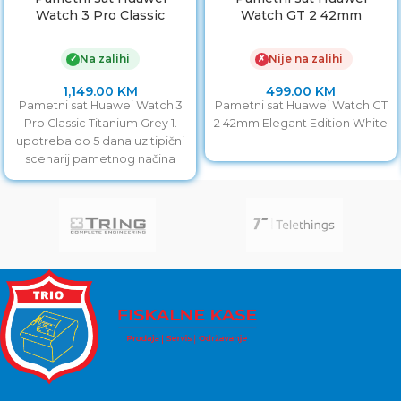
Watch 3 Pro Classic
Watch GT 2 42mm
Titanium Grey
Elegant Edition White
Na zalihi
Nije na zalihi
✓
✗
1,149.00
KM
499.00
KM
Pametni sat Huawei Watch 3
Pametni sat Huawei Watch GT
Pro Classic Titanium Grey 1.
2 42mm Elegant Edition White
upotreba do 5 dana uz tipični
scenarij pametnog načina
rada.