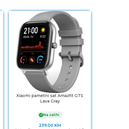
Xiaomi pametni sat Amazfit GTS
Pametni s
Lava Gray
ZOO
Na zalihi
✓
239.00
KM