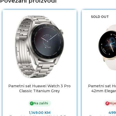
Povezani proizvodi
SOLD OUT
Pametni sat Huawei Watch 3 Pro
Pametni sat H
Classic Titanium Grey
42mm Elegan
Na zalihi
Nije
✓
✗
1,149.00
KM
499