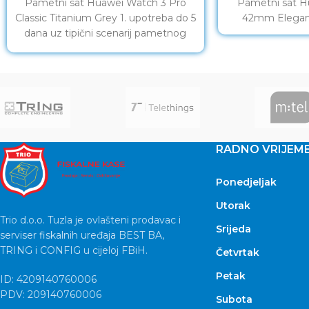
Pametni sat Huawei Watch 3 Pro
Pametni sat H
Classic Titanium Grey 1. upotreba do 5
42mm Elegan
dana uz tipični scenarij pametnog
načina rada.
RADNO VRIJEM
Ponedjeljak
Utorak
Trio d.o.o. Tuzla je ovlašteni prodavac i
Srijeda
serviser fiskalnih uređaja BEST BA,
TRING i CONFIG u cijeloj FBiH.
Četvrtak
Petak
ID: 4209140760006
PDV: 209140760006
Subota