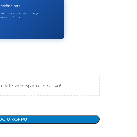
jesečna rata
virni iznos, ne predstavlja
avezujuću ponudu.
ili više za besplatnu dostavu!
AJ U KORPU