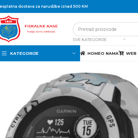
esplatna dostava za narudžbe iznad 500 KM
SVE KATEGORIJE
KATEGORIJE
HOME
O NAMA
WEB