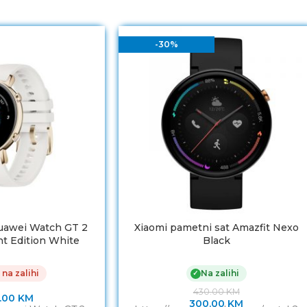
-30%
uawei Watch GT 2
Xiaomi pametni sat Amazfit Nexo
t Edition White
Black
 na zalihi
Na zalihi
✓
430.00
KM
.00
KM
300.00
KM