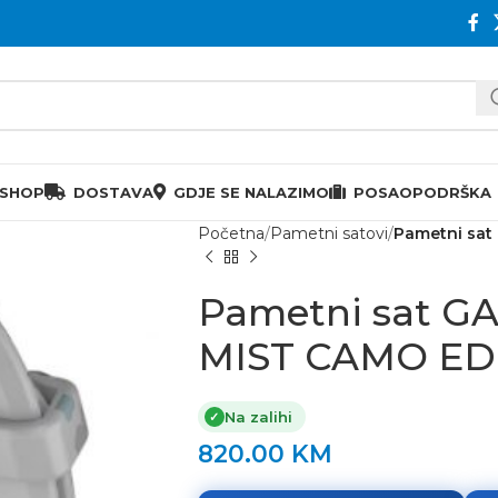
 SHOP
DOSTAVA
GDJE SE NALAZIMO
POSAO
PODRŠKA
Početna
Pametni satovi
Pametni sat
Pametni sat G
MIST CAMO ED
Na zalihi
✓
820.00
KM