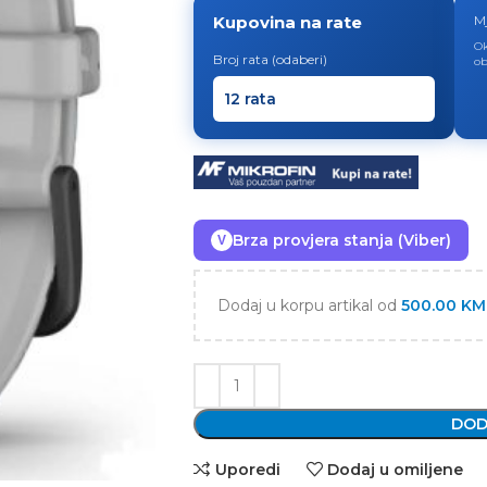
Kupovina na rate
M
Ok
Broj rata (odaberi)
ob
Brza provjera stanja (Viber)
V
Dodaj u korpu artikal od
500.00
KM
DOD
Uporedi
Dodaj u omiljene