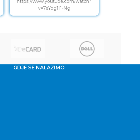
https://www.youtube.com/watch?
Pametni s
v=7eYpg1I1-Ng
ZOOM PINK KI
sa zaslono
mnoš
GDJE SE NALAZIMO