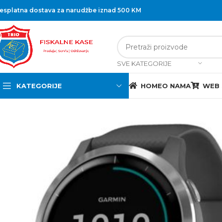
esplatna dostava za narudžbe iznad 500 KM
SVE KATEGORIJE
KATEGORIJE
HOME
O NAMA
WEB