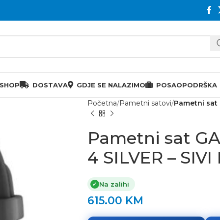
 SHOP
DOSTAVA
GDJE SE NALAZIMO
POSAO
PODRŠKA
Početna
Pametni satovi
Pametni sat
Pametni sat G
4 SILVER – SIVI
Na zalihi
✓
615.00
KM