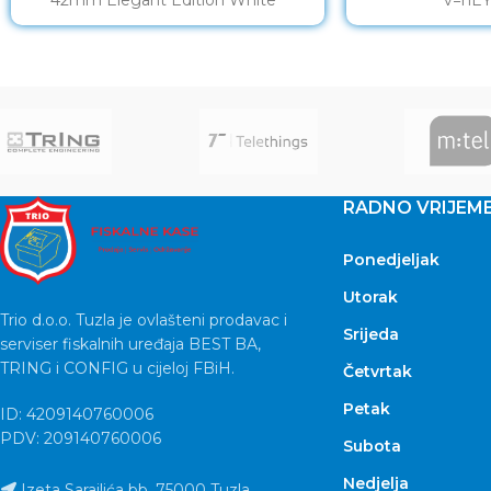
RADNO VRIJEM
Ponedjeljak
Utorak
Trio d.o.o. Tuzla je ovlašteni prodavac i
Srijeda
serviser fiskalnih uređaja BEST BA,
TRING i CONFIG u cijeloj FBiH.
Četvrtak
Petak
ID: 4209140760006
PDV: 209140760006
Subota
Nedjelja
Izeta Sarajlića bb, 75000 Tuzla