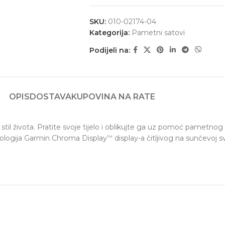
SKU:
010-02174-04
Kategorija:
Pametni satovi
Podijeli na:
OPIS
DOSTAVA
KUPOVINA NA RATE
aš stil života. Pratite svoje tijelo i oblikujte ga uz pomoć pametno
ehnologija Garmin Chroma Display
display-a čitljivog na sunčevoj sv
™