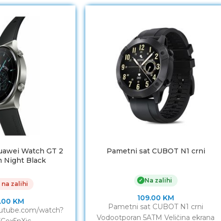
uawei Watch GT 2
Pametni sat CUBOT N1 crni
 Night Black
Na zalihi
✓
 na zalihi
109.00
KM
.00
KM
Pametni sat CUBOT N1 crni
outube.com/watch?
Vodootporan 5ATM Veličina ekrana
Cex5nXjc