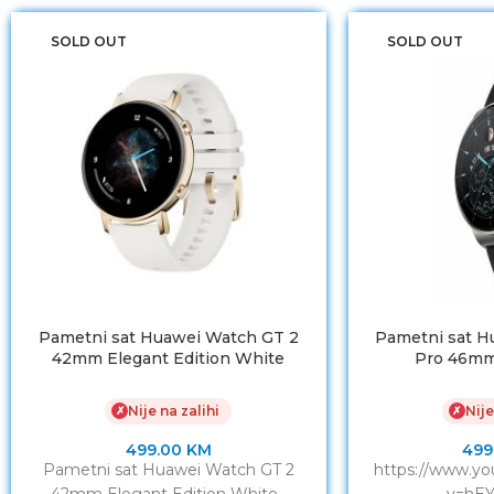
SOLD OUT
SOLD OUT
Pametni sat Huawei Watch GT 2
Pametni sat H
42mm Elegant Edition White
Pro 46mm
Nije na zalihi
Nije
✗
✗
499.00
KM
499
Pametni sat Huawei Watch GT 2
https://www.y
42mm Elegant Edition White
v=hEY