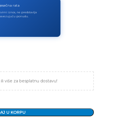
jesečna rata
virni iznos, ne predstavlja
avezujuću ponudu.
ili više za besplatnu dostavu!
AJ U KORPU