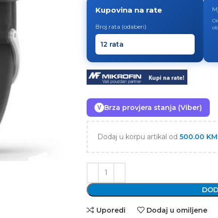
Kupovina na rate
M
Ok
Broj rata (odaberi)
ob
Brza provjera stanja (Viber)
V
Dodaj u korpu artikal od
500.00
KM
DOD
Uporedi
Dodaj u omiljene