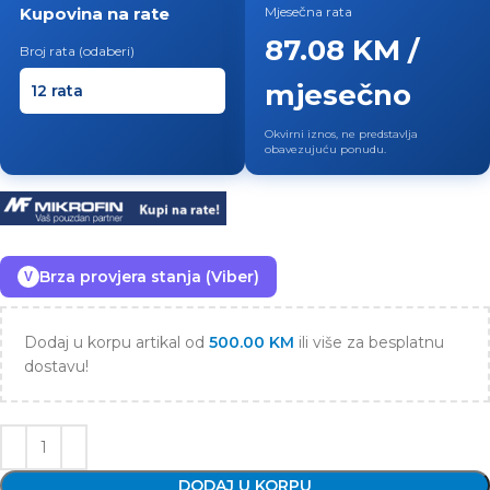
Kupovina na rate
Mjesečna rata
87.08 KM /
Broj rata (odaberi)
mjesečno
Okvirni iznos, ne predstavlja
obavezujuću ponudu.
Brza provjera stanja (Viber)
V
Dodaj u korpu artikal od
500.00
KM
ili više za besplatnu
dostavu!
DODAJ U KORPU