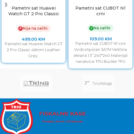
Pametni sat Huawei
Pametni sat CUBOT N1
Watch GT 2 Pro Classic
crni
46mm Leather Grey
Na zalihi
✓
Nije na zalihi
✗
109.00
KM
499.00
KM
Pametni sat CUBOT N1 crni
Pametni sat Huawei Watch GT
Vodootporan 5ATM Veličina
2 Pro Classic 46mm Leather
ekrana 1.3” 240*240 Materijal
Grey
narukvice TPU Buckle TPU
Bluetooth 5.0 (acceleration +