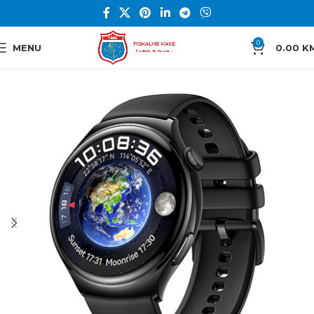
0
MENU
0.00
K