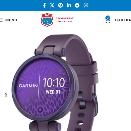
0
MENU
0.00
K