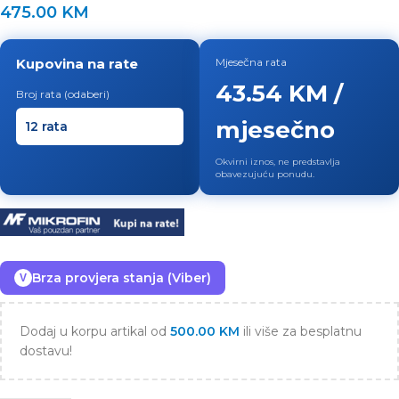
475.00
KM
Kupovina na rate
Mjesečna rata
43.54 KM /
Broj rata (odaberi)
mjesečno
Okvirni iznos, ne predstavlja
obavezujuću ponudu.
Brza provjera stanja (Viber)
V
Dodaj u korpu artikal od
500.00
KM
ili više za besplatnu
dostavu!