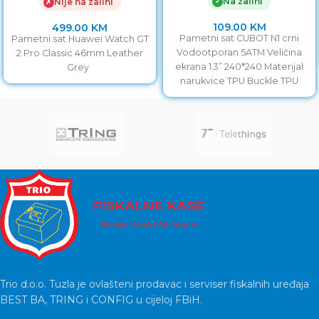
Na zalihi
✓
Nije na zalihi
✗
109.00
KM
499.00
KM
Pametni sat CUBOT N1 crni
Pametni sat Huawei Watch GT
Vodootporan 5ATM Veličina
2 Pro Classic 46mm Leather
ekrana 1.3” 240*240 Materijal
Grey
narukvice TPU Buckle TPU
Bluetooth 5.0 (acceleration +
Trio d.o.o. Tuzla je ovlašteni prodavac i serviser fiskalnih uređaja
BEST BA, TRING i CONFIG u cijeloj FBiH.