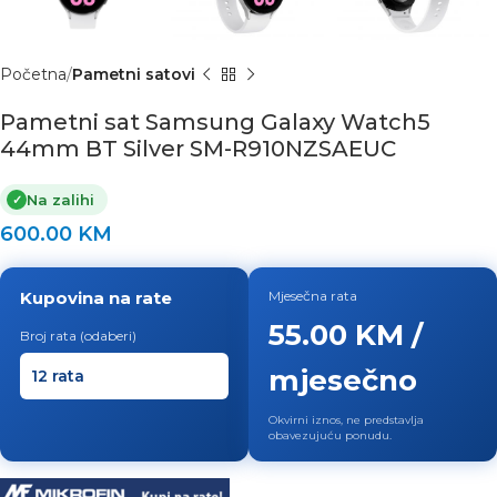
Početna
Pametni satovi
Pametni sat Samsung Galaxy Watch5
44mm BT Silver SM-R910NZSAEUC
Na zalihi
✓
600.00
KM
Kupovina na rate
Mjesečna rata
55.00 KM /
Broj rata (odaberi)
mjesečno
Okvirni iznos, ne predstavlja
obavezujuću ponudu.