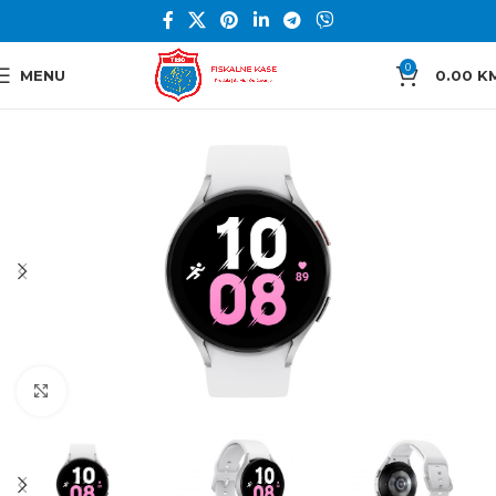
0
MENU
0.00
K
Click to enlarge