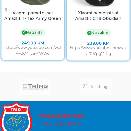
Xiaomi pametni sat
Xiaomi pametni sat
Amazfit T-Rex Army Green
Amazfit GTS Obsidian
Black
Na zalihi
✓
Na zalihi
✓
249.00
KM
239.00
KM
https://www.youtube.com/watch?
https://www.youtube.com/watc
v=GO4_cB-YWWo
v=7eYpg1I1-Ng