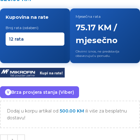
Kupovina na rate
Mjesečna rata
75.17 KM /
Broj rata (odaberi)
mjesečno
Okvirni iznos, ne predstavlja
obavezujuću ponudu.
Brza provjera stanja (Viber)
V
Dodaj u korpu artikal od
500.00
KM
ili više za besplatnu
dostavu!