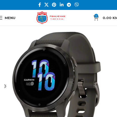
0
MENU
0.00
K