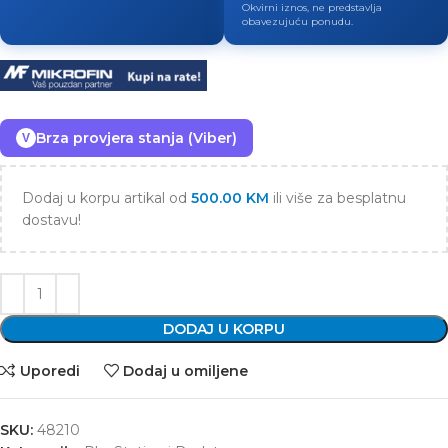
Okvirni iznos, ne predstavlja
obavezujuću ponudu.
Brza provjera stanja (Viber)
V
Dodaj u korpu artikal od
500.00
KM
ili više za besplatnu
dostavu!
DODAJ U KORPU
Uporedi
Dodaj u omiljene
SKU:
48210