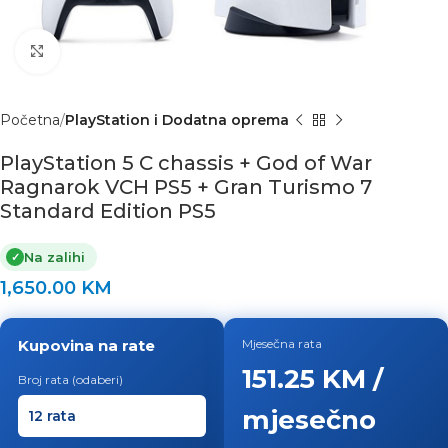
Click to enlarge
Početna
PlayStation i Dodatna oprema
PlayStation 5 C chassis + God of War
Ragnarok VCH PS5 + Gran Turismo 7
Standard Edition PS5
Na zalihi
✓
1,650.00
KM
Kupovina na rate
Mjesečna rata
151.25 KM /
Broj rata (odaberi)
mjesečno