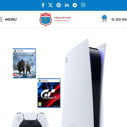
0
MENU
0.00
K