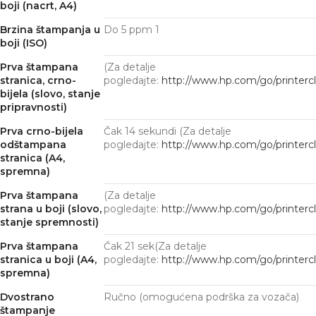
boji (nacrt, A4)
Brzina štampanja u
Do 5
ppm
1
boji (ISO)
Prva štampana
(Za detalje
stranica, crno-
pogledajte:
http://www.hp.com/go/printerc
bijela (slovo, stanje
pripravnosti)
Prva crno-bijela
Čak 14 sekundi
(Za detalje
odštampana
pogledajte:
http://www.hp.com/go/printerc
stranica (A4,
spremna)
Prva štampana
(Za detalje
strana u boji (slovo,
pogledajte:
http://www.hp.com/go/printerc
stanje spremnosti)
Prva štampana
Čak 21 sek
(Za detalje
stranica u boji (A4,
pogledajte:
http://www.hp.com/go/printerc
spremna)
Dvostrano
Ručno (omogućena podrška za vozača)
štampanje