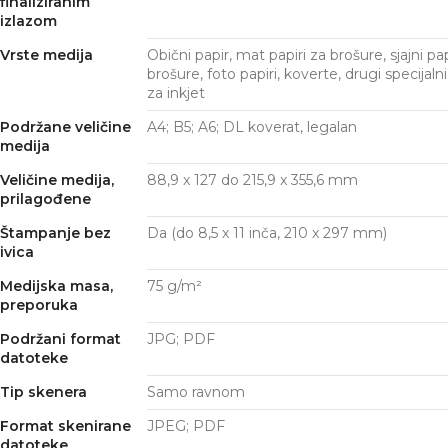
finaliziranim
izlazom
Vrste medija
Obični papir, mat papiri za brošure, sjajni pap
brošure, foto papiri, koverte, drugi specijalni
za inkjet
Podržane veličine
A4; B5; A6; DL koverat, legalan
medija
Veličine medija,
88,9 x 127 do 215,9 x 355,6 mm
prilagođene
Štampanje bez
Da (do 8,5 x 11 inča, 210 x 297 mm)
ivica
Medijska masa,
75 g/m²
preporuka
Podržani format
JPG; PDF
datoteke
Tip skenera
Samo ravnom
Format skenirane
JPEG; PDF
datoteke