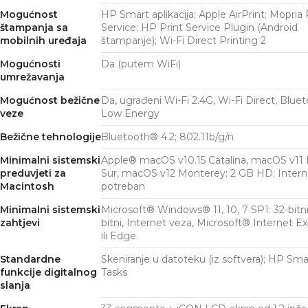
Mogućnost
HP Smart aplikacija; Apple AirPrint; Mopria 
štampanja sa
Service; HP Print Service Plugin (Android
mobilnih uređaja
štampanje); Wi-Fi Direct
Printing
2
Mogućnosti
Da (putem WiFi)
umrežavanja
Mogućnost bežične
Da, ugrađeni Wi-Fi 2.4G, Wi-Fi Direct, Blue
veze
Low Energy
Bežične tehnologije
Bluetooth® 4.2; 802.11b/g/n
Minimalni sistemski
Apple® macOS v10.15 Catalina, macOS v11 
preduvjeti za
Sur, macOS v12 Monterey; 2 GB HD; Intern
Macintosh
potreban
Minimalni sistemski
Microsoft® Windows® 11, 10, 7 SP1: 32-bitni i
zahtjevi
bitni, Internet veza, Microsoft® Internet Ex
ili Edge.
Standardne
Skeniranje u datoteku (iz softvera); HP Sma
funkcije digitalnog
Tasks
slanja