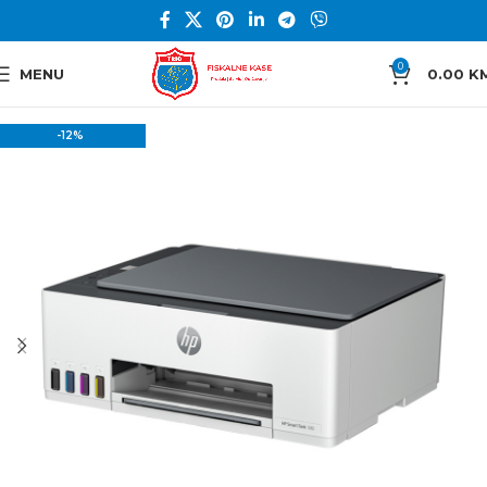
0
MENU
0.00
K
-12%