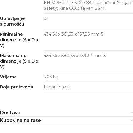
EN 60950-1 i EN 62368-1 usklađeni; Singap
Safety; Kina CCC; Tajvan BSMI
Upravljanje
br
sigurnošću
Minimalne
434,66 x 361,53 x 157,26
mm
5
dimenzije (Š x D x
V)
Maksimalne
434,66 x 580,65 x 259,37
mm
5
dimenzije (Š x D x
V)
Vrijeme
5,03 kg
Boja proizvoda
Lagani bazalt
Dostava
Kupovina na rate