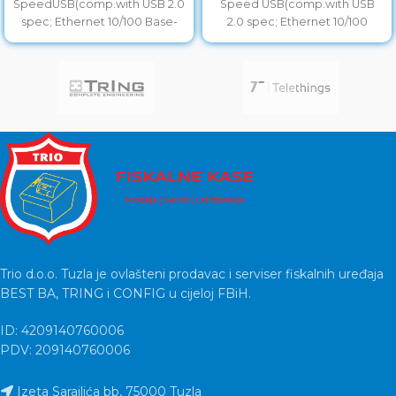
SpeedUSB(comp.with USB 2.0
Speed USB(comp.with USB
spec; Ethernet 10/100 Base-
2.0 spec; Ethernet 10/100
TX; 802.11 a/b/g/n), BLE,
Base-TX; 802.11 a/b/g/n),
Trio d.o.o. Tuzla je ovlašteni prodavac i serviser fiskalnih uređaja
BEST BA, TRING i CONFIG u cijeloj FBiH.
ID: 4209140760006
PDV: 209140760006
Izeta Sarajlića bb, 75000 Tuzla