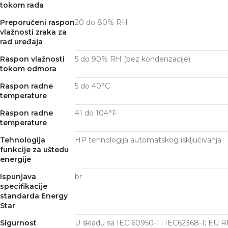
tokom rada
Preporučeni raspon
20 do 80% RH
vlažnosti zraka za
rad uređaja
Raspon vlažnosti
5 do 90% RH (bez kondenzacije)
tokom odmora
Raspon radne
5 do 40°C
temperature
Raspon radne
41 do 104°F
temperature
Tehnologija
HP tehnologija automatskog isključivanja
funkcije za uštedu
energije
Ispunjava
br
specifikacije
standarda Energy
Star
Sigurnost
U skladu sa IEC 60950-1 i IEC62368-1; EU R