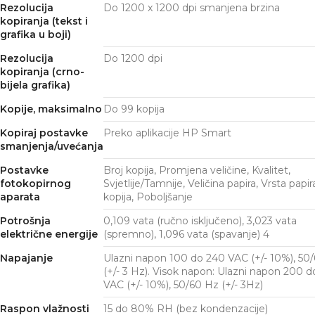
Rezolucija
Do 1200 x 1200 dpi smanjena brzina
kopiranja (tekst i
grafika u boji)
Rezolucija
Do 1200 dpi
kopiranja (crno-
bijela grafika)
Kopije, maksimalno
Do 99 kopija
Kopiraj postavke
Preko aplikacije HP Smart
smanjenja/uvećanja
Postavke
Broj kopija, Promjena veličine, Kvalitet,
fotokopirnog
Svjetlije/Tamnije, Veličina papira, Vrsta papir
aparata
kopija, Poboljšanje
Potrošnja
0,109 vata (ručno isključeno), 3,023 vata
električne energije
(spremno), 1,096 vata
(spavanje)
4
Napajanje
Ulazni napon 100 do 240 VAC (+/- 10%), 50
(+/- 3 Hz). Visok napon: Ulazni napon 200 
VAC (+/- 10%), 50/60 Hz (+/- 3Hz)
Raspon vlažnosti
15 do 80% RH (bez kondenzacije)