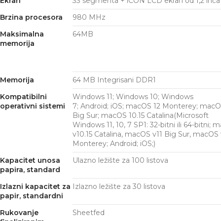
Ekran
33 segmenta + iCON LCD ekran od 1,2 inča
Brzina procesora
980 MHz
Maksimalna
64MB
memorija
Memorija
64 MB Integrisani DDR1
Kompatibilni
Windows 11; Windows 10; Windows
operativni sistemi
7; Android; iOS; macOS 12 Monterey; macO
Big Sur; macOS 10.15 Catalina
(Microsoft
Windows 11, 10, 7 SP1: 32-bitni ili 64-bitni;
v10.15 Catalina, macOS v11 Big Sur, macOS 
Monterey; Android; iOS;)
Kapacitet unosa
Ulazno ležište za 100 listova
papira, standard
Izlazni kapacitet za
Izlazno ležište za 30 listova
papir, standardni
Rukovanje
Sheetfed