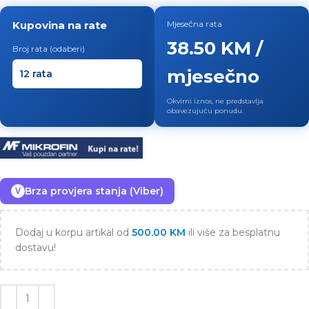
Kupovina na rate
Mjesečna rata
38.50 KM /
Broj rata (odaberi)
mjesečno
Okvirni iznos, ne predstavlja
obavezujuću ponudu.
Brza provjera stanja (Viber)
V
Dodaj u korpu artikal od
500.00
KM
ili više za besplatnu
dostavu!