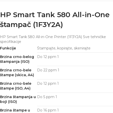
HP Smart Tank 580 All-in-One
štampač (1F3Y2A)
HP Smart Tank 580 All-in-One Printer (1F3Y2A) Sve tehničke
specifikacije
Funkcije
Štampajte, kopirajte, skenirajte
Brzina crno-belog
Do 12
ppm
1
štampanja (ISO)
Brzina crno-bele
Do 22
ppm
1
štampe (skica, A4)
Brzina crno-bele
Do 12
ppm
1
štampe (ISO, A4)
Brzina štampanja u
Do 5
ppm
1
boji (ISO)
Brzina štampe u
Do 16
ppm
1