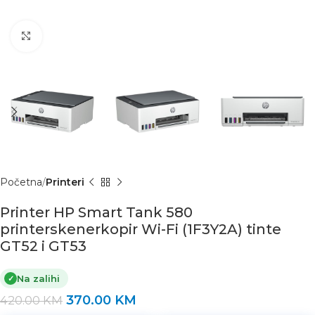
Click to enlarge
Početna
Printeri
Printer HP Smart Tank 580
printerskenerkopir Wi-Fi (1F3Y2A) tinte
GT52 i GT53
Na zalihi
✓
370.00
KM
420.00
KM