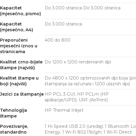
Kapacitet
Do 3.000 stranica Do 3.000 stranica
(mjesečno, pismo)
Kapacitet
Do 3.000 stranica
(mjesečno, A4)
Preporučeni
400 do 800
mjesečni iznos u
stranicama
Kvalitet crno-bijele
Do 1200 x 1200 renderiranih dpi
štampe (najviši)
Kvalitet štampe u
Do 4800 x 1200 optimizovanih dpi boja (pr
boji (najviši)
štampanja sa računara i 1200 ulaznih dpi)
Jezici za štampanje
HP PCL 3 GUI; HP PCLm (HP
aplikacije/UPD); URF (AirPrint)
Tehnologija
HP Thermal Inkjet
štampe
Povezivanje,
1 Hi-Speed ​​USB 2.0 (uređaj); 1 Bluetooth L
standardno
Energy; 1 Wi-Fi 802.11b/g/n; 1 Wi-Fi Direct