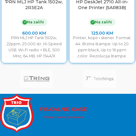
PRN MLJ HP Tank 1502w,
HP DeskJet 2710 All-in-
2R3E2A
One Printer (5AR83B)
Na zalihi
Na zalihi
✓
✓
600.00
KM
125.00
KM
PRN MLJ HP Tank 1502w,
Printer, kopir i skener. Format:
22ppm, 25.000 str, Hi-Speed
A4. Brzina štampe: Up to 20
USB, Wi-Fi radio + BLE, 500
ppm black, Up to 16 ppm
MHz, 64 MB, HP 154A/X
color. Rezolucija štampe: