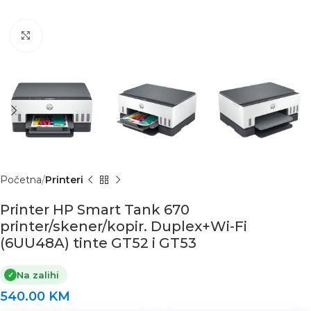
Click to enlarge
Početna
Printeri
Printer HP Smart Tank 670
printer/skener/kopir. Duplex+Wi-Fi
(6UU48A) tinte GT52 i GT53
Na zalihi
✓
540.00
KM