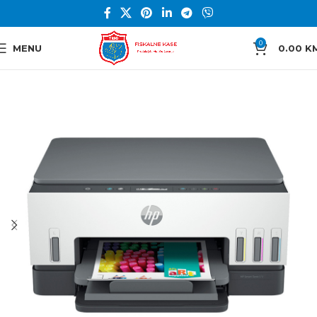
0
MENU
0.00
K