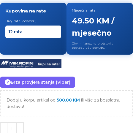
Kupovina na rate
Mjesečna rata
49.50 KM /
Broj rata (odaberi)
mjesečno
Okvirni iznos, ne predstavlja
obavezujuću ponudu.
Brza provjera stanja (Viber)
V
Dodaj u korpu artikal od
500.00
KM
ili više za besplatnu
dostavu!