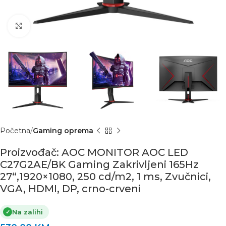
Click to enlarge
Početna
Gaming oprema
Proizvođač: AOC MONITOR AOC LED
C27G2AE/BK Gaming Zakrivljeni 165Hz
27“,1920×1080, 250 cd/m2, 1 ms, Zvučnici,
VGA, HDMI, DP, crno-crveni
Na zalihi
✓