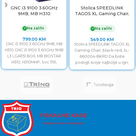
GNC i3 9100 3.60GHz
Stolica SPEEDLINK
9MB, MB H310
TAGOS XL Gaming Chair,
black-red, SL-660004-
BKRD
Na zalihi
✓
Na zalihi
✓
799.00
KM
549.00
KM
GNC i3 9100 3.60GHz 9MB, MB
Stolica SPEEDLINK TAGOS XL
H310 GNC i3 9100 3.60GHz 9MB
Gaming Chair, black-red, SL-
L3 LGA1151 BOX, MB BIOSTAR
660004-BKRD Da biste
H310, H310MHP, Soc.1151,
postigli svoje najbolje u igri,
potrebno je da zauzmete
dobitnu