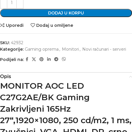
DODAJ U KORPU
Uporedi
Dodaj u omiljene
SKU:
42932
Kategorije:
Gaming oprema
,
Monitori
,
Novi računari - serveri
Podijeli na:
Opis
MONITOR AOC LED
C27G2AE/BK Gaming
Zakrivljeni 165Hz
27“,1920×1080, 250 cd/m2, 1 ms,
Zvučnici, VGA, HDMI, DP, crno-