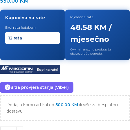
530.00
KM
Kupovina na rate
Mjesečna rata
48.58 KM /
Broj rata (odaberi)
mjesečno
Okvirni iznos, ne predstavlja
obavezujuću ponudu.
Brza provjera stanja (Viber)
V
Dodaj u korpu artikal od
500.00
KM
ili više za besplatnu
dostavu!