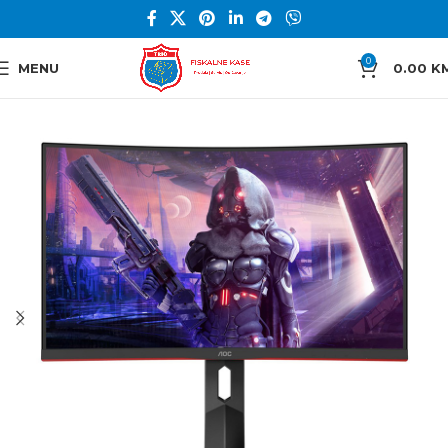
0
MENU
0.00
K