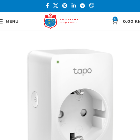
0
MENU
0.00
K