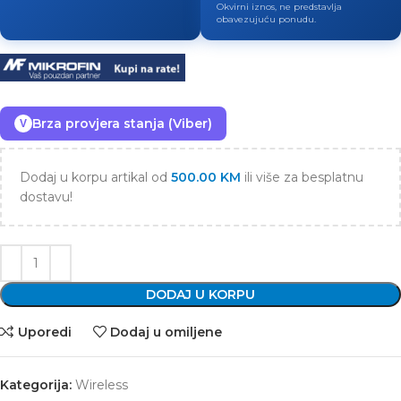
Okvirni iznos, ne predstavlja
obavezujuću ponudu.
Brza provjera stanja (Viber)
V
Dodaj u korpu artikal od
500.00
KM
ili više za besplatnu
dostavu!
DODAJ U KORPU
Uporedi
Dodaj u omiljene
Kategorija:
Wireless