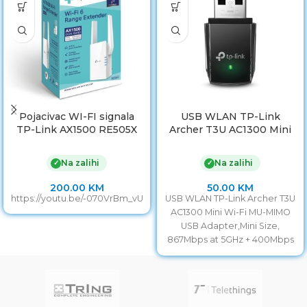
Pojacivac WI-FI signala
USB WLAN TP-Link
TP-Link AX1500 RE505X
Archer T3U AC1300 Mini
Wi-Fi 6 Range Extender,
Wi-Fi MU-MIMO USB
300 Mbps at 2.4GHz, 1200
Adapter,Mini Size,
Na zalihi
Na zalihi
✓
✓
Mbps at 5GHz, IEEE
867Mbps at 5GHz +
802.11a/n/ac/ax 5GHz, IEEE
400Mbps at 2.4GHz, USB
200.00
KM
50.00
KM
802.11b/g/n 2.4GHz;
3.0
https://youtu.be/-070VrBm_vU
USB WLAN TP-Link Archer T3U
64/128-bit
AC1300 Mini Wi-Fi MU-MIMO
USB Adapter,Mini Size,
867Mbps at 5GHz + 400Mbps
at 2.4GHz, USB