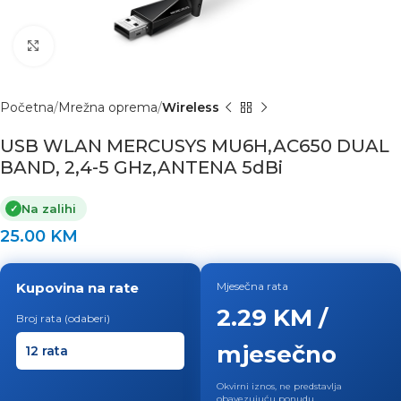
Click to enlarge
Početna
Mrežna oprema
Wireless
USB WLAN MERCUSYS MU6H,AC650 DUAL
BAND, 2,4-5 GHz,ANTENA 5dBi
Na zalihi
✓
25.00
KM
Kupovina na rate
Mjesečna rata
2.29 KM /
Broj rata (odaberi)
mjesečno
Okvirni iznos, ne predstavlja
obavezujuću ponudu.