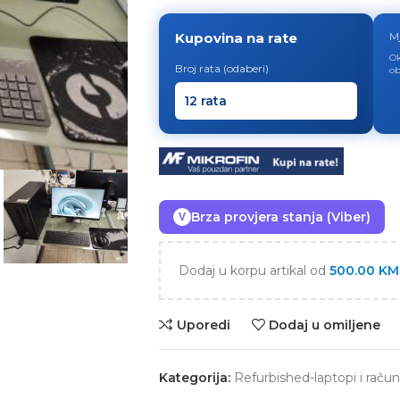
Kupovina na rate
M
Ok
Broj rata (odaberi)
ob
Brza provjera stanja (Viber)
V
Dodaj u korpu artikal od
500.00
KM
Uporedi
Dodaj u omiljene
Kategorija:
Refurbished-laptopi i račun