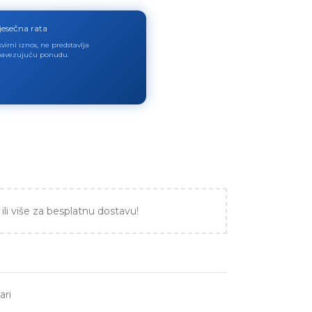
jesečna rata
virni iznos, ne predstavlja
avezujuću ponudu.
ili više za besplatnu dostavu!
ari