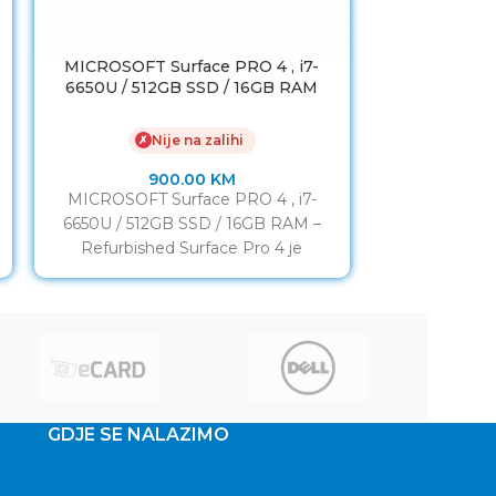
MICROSOFT Surface PRO 4 , i7-
Laptop tablet
6650U / 512GB SSD / 16GB RAM
i5-8265U / 
Nije na zalihi
✗
✗
900.00
KM
MICROSOFT Surface PRO 4 , i7-
Laptop tablet
6650U / 512GB SSD / 16GB RAM –
i5-8265U / S
Refurbished Surface Pro 4 je
Refurbished D
proporcija lista
GDJE SE NALAZIMO