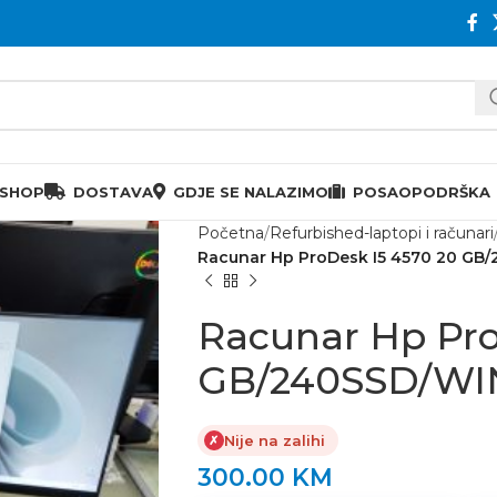
 SHOP
DOSTAVA
GDJE SE NALAZIMO
POSAO
PODRŠKA
Početna
Refurbished-laptopi i računari
Racunar Hp ProDesk I5 4570 20 GB/
Racunar Hp Pro
GB/240SSD/WIN
Nije na zalihi
✗
300.00
KM