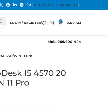
NEWSLETTER
KONTAKT
FAQ
0
LOGIN / REGISTER
0.00
KM
Mob: 066/400-444
240SSD/WIN 11 Pro
Desk I5 4570 20
 11 Pro