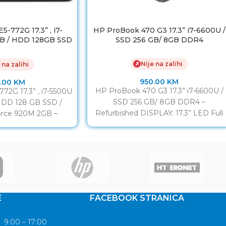
-772G 17.3” , i7-
HP ProBook 470 G3 17.3” i7-6600U /
B / HDD 128GB SSD
SSD 256 GB/ 8GB DDR4
Force 920M 2GB
Nije na zalihi
✗
 na zalihi
950.00
KM
.00
KM
HP ProBook 470 G3 17.3” i7-6600U /
72G 17.3” , i7-5500U
SSD 256 GB/ 8GB DDR4 –
HDD 128 GB SSD /
Refurbished DISPLAY: 17.3” LED Full
rce 920M 2GB –
HD IPS
rbished
E
FACEBOOK STRANICA
9:00 – 17:00