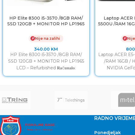
HP Elite 8300 i5-3570 /8GB RAM/
Laptop ACER E5
SSD 120GB + MONITOR HP LP1965
5500U /RAM 16G
LCD
/ NVIDIA Ge
Nije na zalihi
Nije
✗
✗
340.00
KM
800
HP Elite 8300 i5-3570 /8GB RAM/
Laptop ACER E5-7
SSD 120GB + MONITOR HP LP1965
/RAM 16GB / 
LCD – Refurbished 𝐑𝐚č𝐮𝐧𝐚𝐥𝐨:
NVIDIA GeFo
Proizvođač: HP Model: EliteDesk
Refu
RADNO VRIJEM
Ponedjeljak