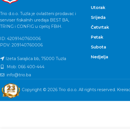
Utorak
Trio d.o.o. Tuzla je ovlašteni prodavac i
Srijeda
serviser fiskalnih uređaja BEST BA,
TRING i CONFIG u cijeloj FBiH.
Četvrtak
Petak
ID: 4209140760006
PDV: 209140760006
Subota
Nedjelja
Izeta Sarajlića bb, 75000 Tuzla
Mob: 066 400-444
info@trio.ba
Copyright © 2026 Trio d.o.o. All rights reserved. Kreira