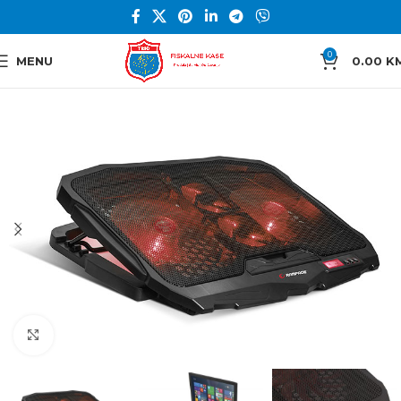
0
MENU
0.00
K
Click to enlarge