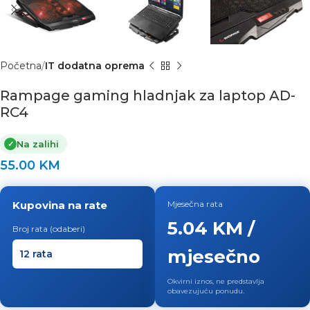
Početna
IT dodatna oprema
Rampage gaming hladnjak za laptop AD-
RC4
Na zalihi
✓
55.00
KM
Kupovina na rate
Mjesečna rata
5.04 KM /
Broj rata (odaberi)
mjesečno
Okvirni iznos, ne predstavlja
obavezujuću ponudu.