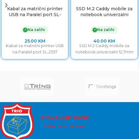
Kabal za matrični printer
SSD M.2 Caddy mobile za
USB na Paralel port SL-
notebook univerzalni
255T
12,7mm
Na zalihi
Na zalihi
✓
✓
25.00
KM
40.00
KM
Kabal za matrični printer USB
SSD M.2 Caddy mobile za
na Paralel port SL-255T
notebook univerzalni 12,7mm