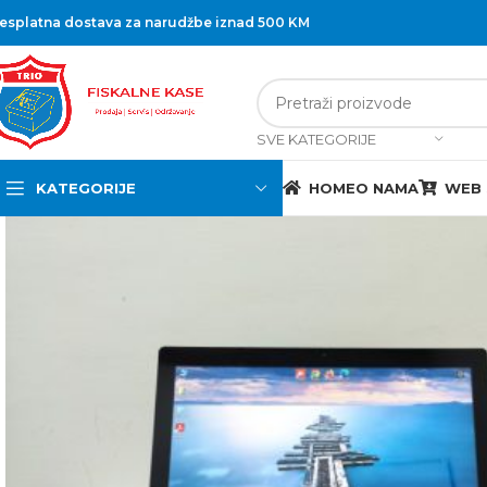
esplatna dostava za narudžbe iznad 500 KM
SVE KATEGORIJE
KATEGORIJE
HOME
O NAMA
WEB