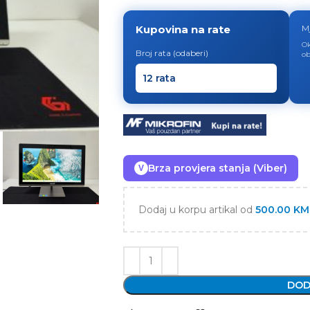
Kupovina na rate
M
Ok
Broj rata (odaberi)
ob
Brza provjera stanja (Viber)
V
Dodaj u korpu artikal od
500.00
KM
DOD