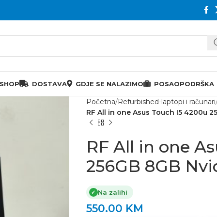
 SHOP
DOSTAVA
GDJE SE NALAZIMO
POSAO
PODRŠKA
Početna
Refurbished-laptopi i računari
RF All in one Asus Touch I5 4200u 
RF All in one A
256GB 8GB Nvi
Na zalihi
✓
550.00
KM