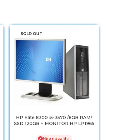
SOLD OUT
SOLD OUT
HP Elite 8300 i5-3570 /8GB RAM/
HP EliteDesk
SSD 120GB + MONITOR HP LP1965
8GB / SS
LCD
✗
Nije na zalihi
✗