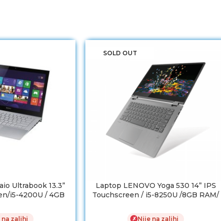
SOLD OUT
io Ultrabook 13.3”
Laptop LENOVO Yoga 530 14” IPS
en/i5-4200U / 4GB
Touchscreen / i5-8250U /8GB RAM/
128GB SSD
NVMe SSD 256 GB
 na zalihi
Nije na zalihi
✗