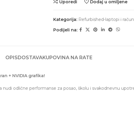
Uporedi
Dodaj u omiljene
Kategorija:
Refurbished-laptopi i račun
Podijeli na:
OPIS
DOSTAVA
KUPOVINA NA RATE
ran + NVIDIA grafika!
, a nudi odlične performanse za posao, školu i svakodnevnu upotr