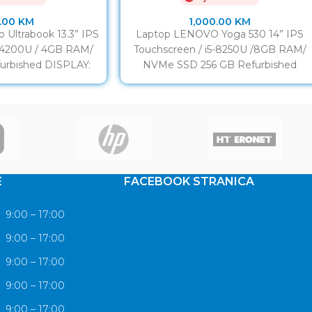
.00
KM
1,000.00
KM
 Ultrabook 13.3” IPS
Laptop LENOVO Yoga 530 14” IPS
-4200U / 4GB RAM/
Touchscreen / i5-8250U /8GB RAM/
urbished DISPLAY:
NVMe SSD 256 GB Refurbished
ll HD IPS Touch
DISPLAY: 14” LED Full
E
FACEBOOK STRANICA
9:00 – 17:00
9:00 – 17:00
9:00 – 17:00
9:00 – 17:00
9:00 – 17:00