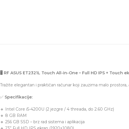
🖥️ RF ASUS ET2321L Touch All-in-One – Full HD IPS + Touch ek
Tražite elegantan i praktičan računar koji zauzima malo prostora
✅
Specifikacije:
🔹 Intel Core i5-4200U (2 jezgre / 4 threada, do 2.60 GHz)
🔹 8 GB RAM
🔹 256 GB SSD – brz rad sistema i aplikacija
🔹 23” Full HD IPS ekran (1920×1080)