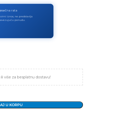
jesečna rata
virni iznos, ne predstavlja
avezujuću ponudu.
ili više za besplatnu dostavu!
AJ U KORPU