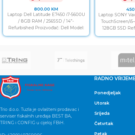
800.00
KM
450
Laptop Dell Latitude E7450 i7-5600U
Laptop SONY Vaio
/ 8GB RAM / 256SSD / 14”-
TouchScreen/i5
Refurbished Proizvođač: Dell Model:
128GB SSD Ref
Latitude E7450 Procesor: i7-5600U
13.3” LED Fu
RADNO VRIJEM
Ponedjeljak
Utorak
Trio d.o.o. Tuzla je ovlašteni prodavac i
Srijeda
serviser fiskalnih uređaja BEST BA,
TRING i CONFIG u cijeloj FBiH.
Četvrtak
Petak