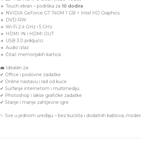
🔹 Touch ekran – podrška za
10 dodira
🔹 NVIDIA GeForce GT 740M 1 GB + Intel HD Graphics
🔹 DVD-RW
🔹 Wi-Fi 2.4 GHz i 5 GHz
🔹 HDMI IN i HDMI OUT
🔹 USB 3.0 priključci
🔹 Audio izlaz
🔹 Čitač memorijskih kartica
💼 Idealan za:
✔ Office i poslovne zadatke
✔ Online nastavu i rad od kuće
✔ Surfanje internetom i multimediju
✔ Photoshop i lakše grafičke zadatke
✔ Starije i manje zahtjevne igre
✨ Sve u jednom uređaju – bez kućišta i dodatnih kablova, moderan 