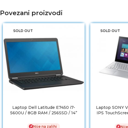
Povezani proizvodi
SOLD OUT
SOLD OUT
Laptop Dell Latitude E7450 i7-
Laptop SONY Va
5600U / 8GB RAM / 256SSD / 14”
IPS TouchScre
RAM/ 
Nije na zalihi
✗
Nije
✗