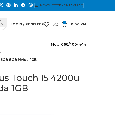
NEWSLETTER
KONTAKT
FAQ
0
LOGIN / REGISTER
0.00
KM
Mob: 066/400-444
256GB 8GB Nvida 1GB
sus Touch I5 4200u
da 1GB