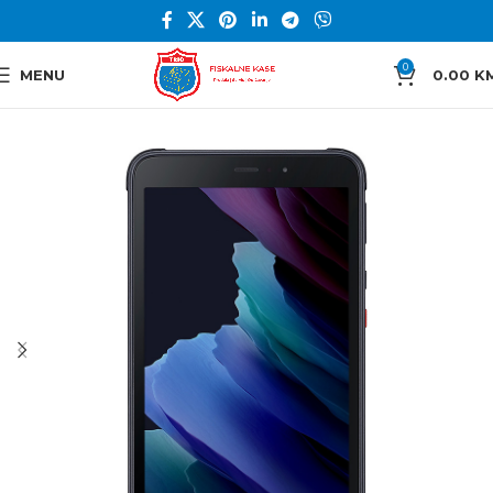
0
MENU
0.00
K