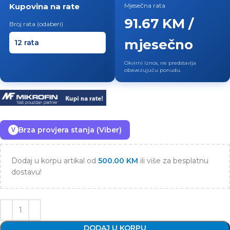
Kupovina na rate
Mjesečna rata
91.67 KM /
Broj rata (odaberi)
mjesečno
Okvirni iznos, ne predstavlja
obavezujuću ponudu.
Brza provjera stanja (Viber)
V
Dodaj u korpu artikal od
500.00
KM
ili više za besplatnu
dostavu!
DODAJ U KORPU