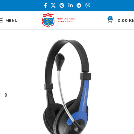
0
MENU
0.00
K