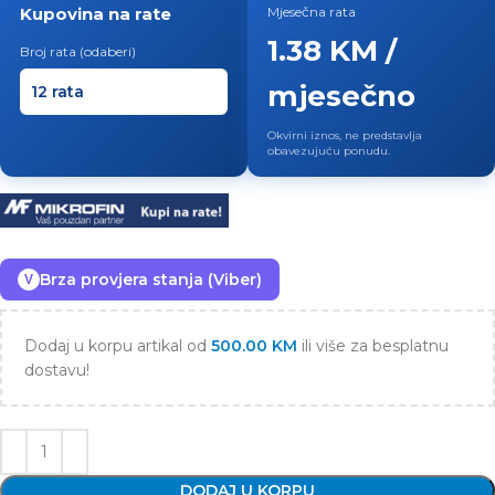
Kupovina na rate
Mjesečna rata
1.38 KM /
Broj rata (odaberi)
mjesečno
Okvirni iznos, ne predstavlja
obavezujuću ponudu.
Brza provjera stanja (Viber)
V
Dodaj u korpu artikal od
500.00
KM
ili više za besplatnu
dostavu!
DODAJ U KORPU