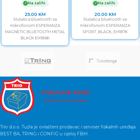
Na zalihi
Na zalihi
✓
✓
25.00
KM
20.00
KM
Slušalica bluetooth sa
Slušalica bluetooth sa
mikrofonom ESPERANZA
mikrofonom ESPERANZA
MAGNETIC BLUETOOTH METAL
SPORT, BLACK, EH187K
BLACK EH186K
Trio d.o.o. Tuzla je ovlašteni prodavac i serviser fiskalnih uređaja
BEST BA, TRING i CONFIG u cijeloj FBiH.