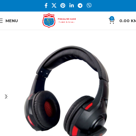
0
MENU
0.00
K