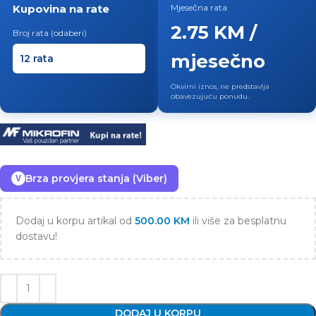
Kupovina na rate
Mjesečna rata
2.75 KM /
Broj rata (odaberi)
mjesečno
Okvirni iznos, ne predstavlja
obavezujuću ponudu.
Brza provjera stanja (Viber)
V
Dodaj u korpu artikal od
500.00
KM
ili više za besplatnu
dostavu!
DODAJ U KORPU