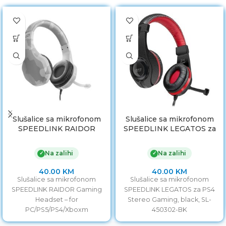
Slušalice sa mikrofonom
Slušalice sa mikrofonom
SPEEDLINK RAIDOR
SPEEDLINK LEGATOS za
Gaming Headset – for
PS4 Stereo Gaming, black,
PC/PS5/PS4/Xboxm
SL-450302-BK
Na zalihi
Na zalihi
✓
✓
SeriesX/S/Switch/OLED/Li
te, white, SL-450303-WE
40.00
KM
40.00
KM
Slušalice sa mikrofonom
Slušalice sa mikrofonom
SPEEDLINK RAIDOR Gaming
SPEEDLINK LEGATOS za PS4
Headset – for
Stereo Gaming, black, SL-
PC/PS5/PS4/Xboxm
450302-BK
SeriesX/S/Switch/OLED/Lite,