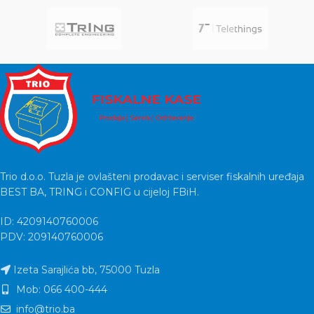
white, SL-450303-WE
Trio d.o.o. Tuzla je ovlašteni prodavac i serviser fiskalnih uređaja
BEST BA, TRING i CONFIG u cijeloj FBiH.
ID: 4209140760006
PDV: 209140760006
Izeta Sarajlića bb, 75000 Tuzla
Mob: 066 400-444
info@trio.ba