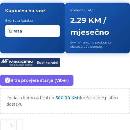
Kupovina na rate
Mjesečna rata
2.29 KM /
Broj rata (odaberi)
mjesečno
Okvirni iznos, ne predstavlja
obavezujuću ponudu.
Brza provjera stanja (Viber)
V
Dodaj u korpu artikal od
500.00
KM
ili više za besplatnu
dostavu!