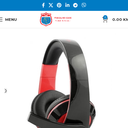
0
MENU
0.00
K