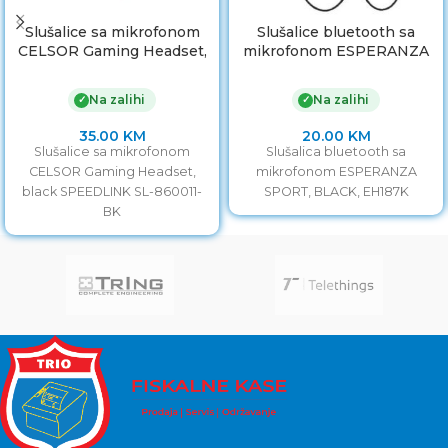
Slušalice sa mikrofonom
Slušalice bluetooth sa
CELSOR Gaming Headset,
mikrofonom ESPERANZA
black SPEEDLINK SL-
SPORT, BLACK, EH187K
860011-BK
Na zalihi
Na zalihi
✓
✓
35.00
KM
20.00
KM
Slušalice sa mikrofonom
Slušalica bluetooth sa
CELSOR Gaming Headset,
mikrofonom ESPERANZA
black SPEEDLINK SL-860011-
SPORT, BLACK, EH187K
BK