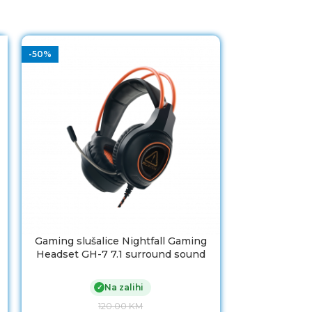
-50%
Gaming slušalice Nightfall Gaming
Slušalice s
Headset GH-7 7.1 surround sound
Cloud II Wir
Na zalihi
✓
120.00
KM