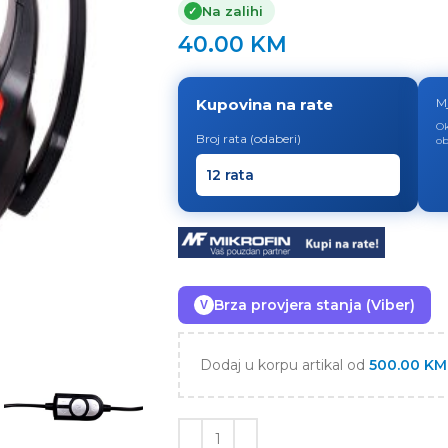
Na zalihi
✓
40.00
KM
Kupovina na rate
M
Ok
Broj rata (odaberi)
ob
Brza provjera stanja (Viber)
V
Dodaj u korpu artikal od
500.00
KM