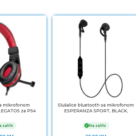
sa mikrofonom
Slušalice bluetooth sa mikrofonom
LEGATOS za PS4
ESPERANZA SPORT, BLACK,
 black, SL-450302-
EH187K
BK
 zalihi
Na zalihi
✓