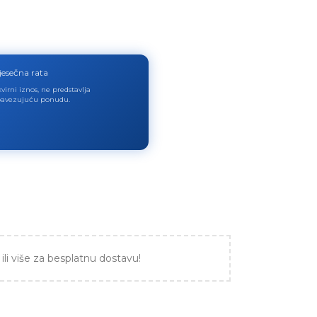
jesečna rata
virni iznos, ne predstavlja
avezujuću ponudu.
ili više za besplatnu dostavu!