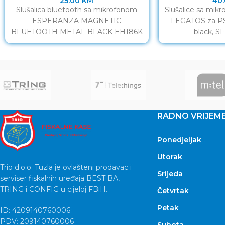
25.00
KM
40
Slušalica bluetooth sa mikrofonom
Slušalice sa mi
ESPERANZA MAGNETIC
LEGATOS za PS
BLUETOOTH METAL BLACK EH186K
black, S
RADNO VRIJEM
Ponedjeljak
Utorak
Trio d.o.o. Tuzla je ovlašteni prodavac i
Srijeda
serviser fiskalnih uređaja BEST BA,
TRING i CONFIG u cijeloj FBiH.
Četvrtak
Petak
ID: 4209140760006
PDV: 209140760006