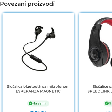
Povezani proizvodi
Slušalica bluetooth sa mikrofonom
Slušalice 
ESPERANZA MAGNETIC
SPEEDLINK 
BLUETOOTH METAL BLACK
Stereo Gaming,
EH186K
Na zalihi
Na
✓
✓