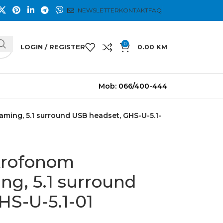
NEWSLETTER
KONTAKT
FAQ
0
LOGIN / REGISTER
0.00
KM
Mob: 066/400-444
ming, 5.1 surround USB headset, GHS-U-5.1-
ikrofonom
g, 5.1 surround
HS-U-5.1-01