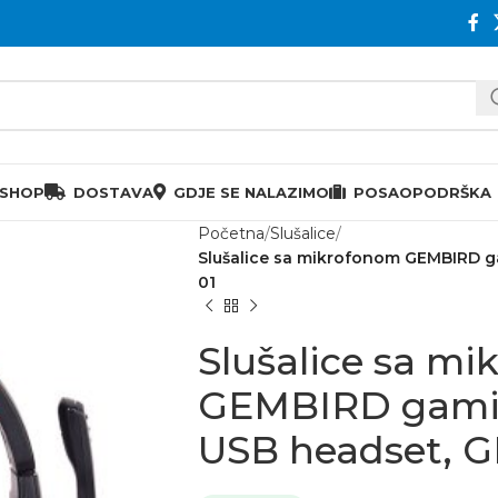
 SHOP
DOSTAVA
GDJE SE NALAZIMO
POSAO
PODRŠKA
Početna
Slušalice
Slušalice sa mikrofonom GEMBIRD ga
01
Slušalice sa m
GEMBIRD gamin
USB headset, G