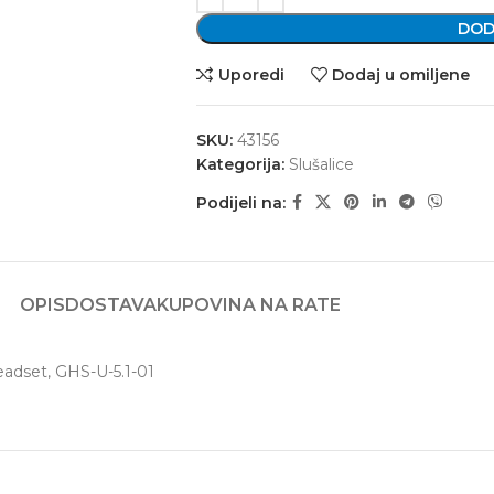
DOD
Uporedi
Dodaj u omiljene
SKU:
43156
Kategorija:
Slušalice
Podijeli na:
OPIS
DOSTAVA
KUPOVINA NA RATE
adset, GHS-U-5.1-01