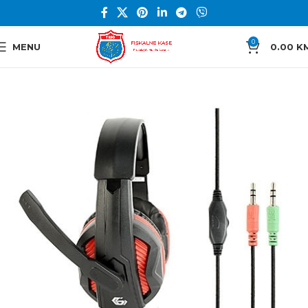
0
MENU
0.00
K