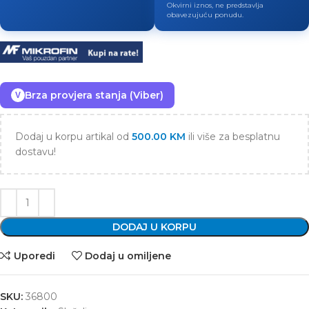
Okvirni iznos, ne predstavlja
obavezujuću ponudu.
Brza provjera stanja (Viber)
V
Dodaj u korpu artikal od
500.00
KM
ili više za besplatnu
dostavu!
DODAJ U KORPU
Uporedi
Dodaj u omiljene
SKU:
36800