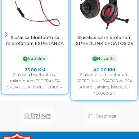
Slušalica bluetooth sa
Slušalice sa mikrofonom
mikrofonom ESPERANZA
SPEEDLINK LEGATOS za
SPORT, BLACK/RED,
PS4 Stereo Gaming, black,
EH188R
SL-450302-BK
Na zalihi
Na zalihi
✓
✓
25.00
KM
40.00
KM
Slušalica bluetooth sa
Slušalice sa mikrofonom
mikrofonom ESPERANZA
SPEEDLINK LEGATOS za PS4
SPORT, BLACK/RED, EH188R
Stereo Gaming, black, SL-
450302-BK