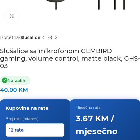
Click to enlarge
Početna
Slušalice
Slušalice sa mikrofonom GEMBIRD
gaming, volume control, matte black, GHS-
03
Na zalihi
✓
40.00
KM
Kupovina na rate
Mjesečna rata
3.67 KM /
Broj rata (odaberi)
mjesečno