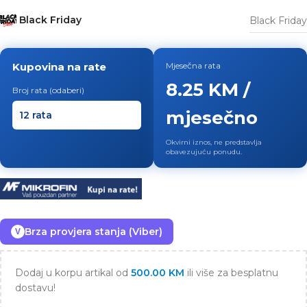
Black Friday
Black Friday
Kupovina na rate
Mjesečna rata
8.25 KM /
Broj rata (odaberi)
mjesečno
Okvirni iznos, ne predstavlja
obavezujuću ponudu.
Brza provjera stanja (Viber)
V
Dodaj u korpu artikal od
500.00
KM
ili više za besplatnu
dostavu!