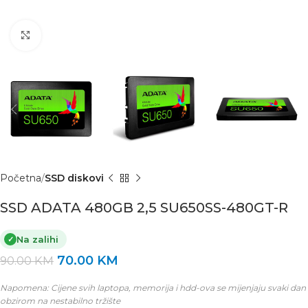
Click to enlarge
Početna
SSD diskovi
SSD ADATA 480GB 2,5 SU650SS-480GT-R
Na zalihi
✓
70.00
KM
90.00
KM
Napomena: Cijene svih laptopa, memorija i hdd-ova se mijenjaju svaki dan
obzirom na nestabilno tržište