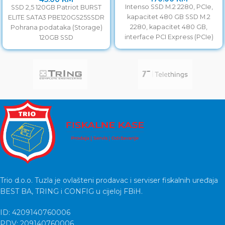
Intenso SSD M.2 2280, PCIe,
SSD 2,5 120GB Patriot BURST
kapacitet 480 GB SSD M.2
ELITE SATA3 PBE120GS25SSDR
2280, kapacitet 480 GB,
Pohrana podataka (Storage)
interface PCI Express (PCIe)
120GB SSD
Gen.3×4 NVME,
Trio d.o.o. Tuzla je ovlašteni prodavac i serviser fiskalnih uređaja
BEST BA, TRING i CONFIG u cijeloj FBiH.
ID: 4209140760006
PDV: 209140760006