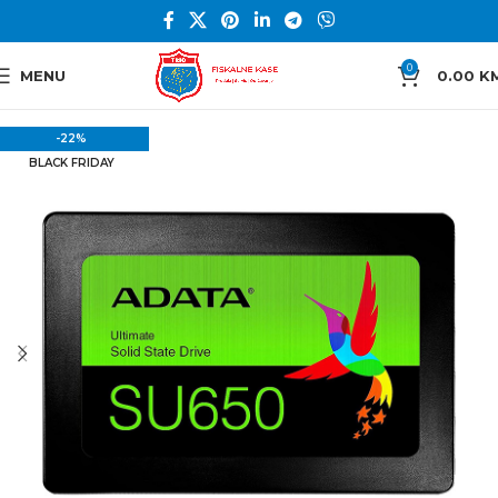
0
MENU
0.00
K
-22%
BLACK FRIDAY