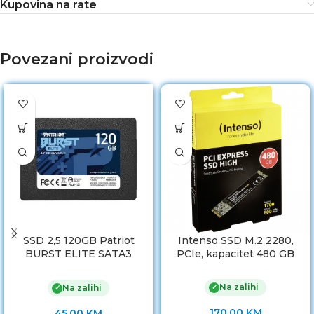
Kupovina na rate
Povezani proizvodi
SSD 2,5 120GB Patriot
Intenso SSD M.2 2280,
BURST ELITE SATA3
PCIe, kapacitet 480 GB
PBE120GS25SSDR
Na zalihi
✓
Na zalihi
✓
170.00
KM
45.00
KM