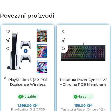
Povezani proizvodi
PlayStation 5 (2 X PS5
Tastatura Razer Cynosa V2
Dualsense Wireless
– Chroma RGB Membrane
Controller) + GTA V +
Gaming Keyboard
Ratchet Rift Apart PS5 +
Na zalihi
Na zalihi
✓
✓
Destruction
1,599.00
KM
159.00
KM
PlayStation 5 (2 X PS5
Tastatura Razer Cynosa V2 –