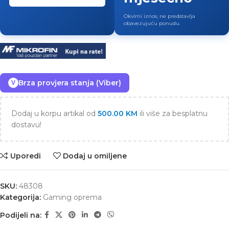
Okvirni iznos, ne predstavlja
obavezujuću ponudu.
Brza provjera stanja (Viber)
V
Dodaj u korpu artikal od
500.00
KM
ili više za besplatnu
dostavu!
Uporedi
Dodaj u omiljene
SKU:
48308
Kategorija:
Gaming oprema
Podijeli na: