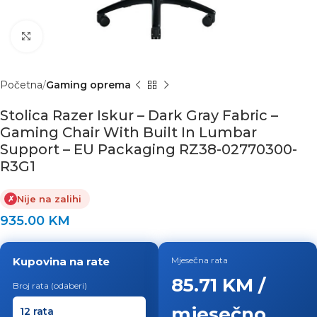
Click to enlarge
Početna
Gaming oprema
Stolica Razer Iskur – Dark Gray Fabric –
Gaming Chair With Built In Lumbar
Support – EU Packaging RZ38-02770300-
R3G1
Nije na zalihi
✗
935.00
KM
Kupovina na rate
Mjesečna rata
85.71 KM /
Broj rata (odaberi)
mjesečno