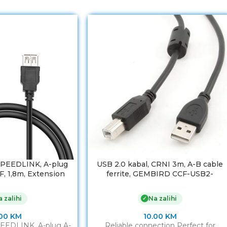
SPEEDLINK, A-plug
USB 2.0 kabal, CRNI 3m, A-B cable
, 1,8m, Extension
ferrite, GEMBIRD CCF-USB2-
L-170203-BK
AMBM-10
 zalihi
Na zalihi
✓
.00
KM
10.00
KM
PEEDLINK, A-plug A-
Reliable connection Perfect for