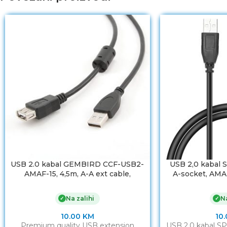
USB 2.0 kabal GEMBIRD CCF-USB2-
USB 2,0 kabal 
AMAF-15, 4,5m, A-A ext cable,
A-socket, AMAF
premium, ferrit
Cable, S
Na zalihi
Na
✓
✓
10.00
KM
10
Premium quality USB extension
USB 2,0 kabal S