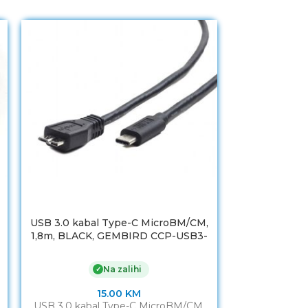
USB 3.0 kabal Type-C MicroBM/CM,
USB 3.0 kaba
1,8m, BLACK, GEMBIRD CCP-USB3-
1,8m, BLACK
mBMCM-6
Na zalihi
✓
15.00
KM
USB 3.0 kabal Type-C MicroBM/CM,
USB 3.0 AM to