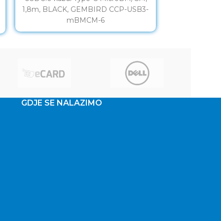
1,8m, BLACK, GEMBIRD CCP-USB3-
data transfe
mBMCM-6
Suitable for f
GDJE SE NALAZIMO