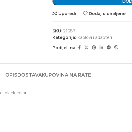
DOD
Uporedi
Dodaj u omiljene
SKU:
21687
Kategorija:
Kablovi i adapteri
Podijeli na:
OPIS
DOSTAVA
KUPOVINA NA RATE
, black color