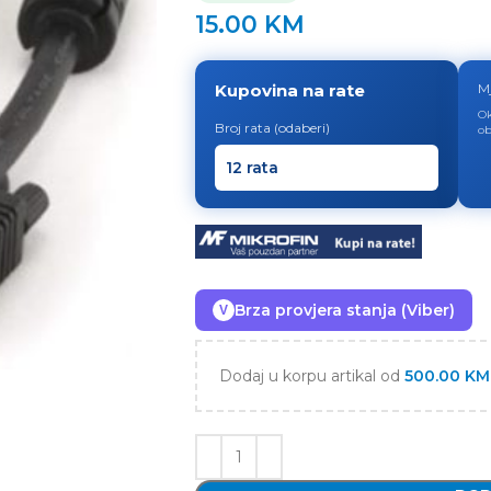
15.00
KM
Kupovina na rate
M
Ok
Broj rata (odaberi)
ob
Brza provjera stanja (Viber)
V
Dodaj u korpu artikal od
500.00
KM