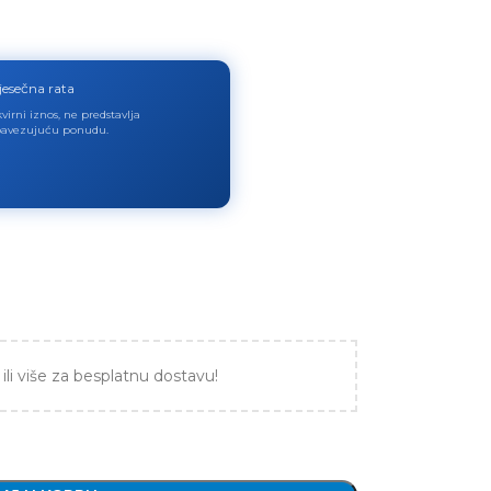
jesečna rata
virni iznos, ne predstavlja
avezujuću ponudu.
ili više za besplatnu dostavu!