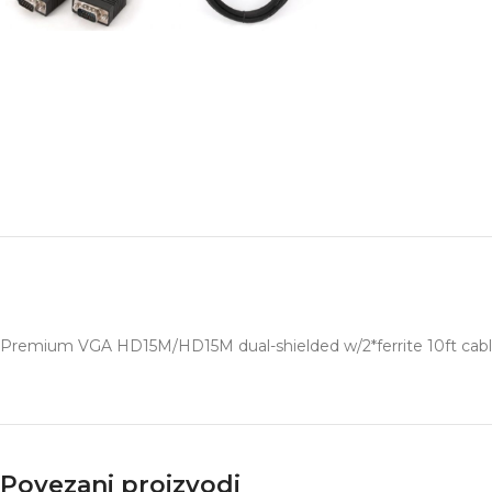
Premium VGA HD15M/HD15M dual-shielded w/2*ferrite 10ft cable
Povezani proizvodi