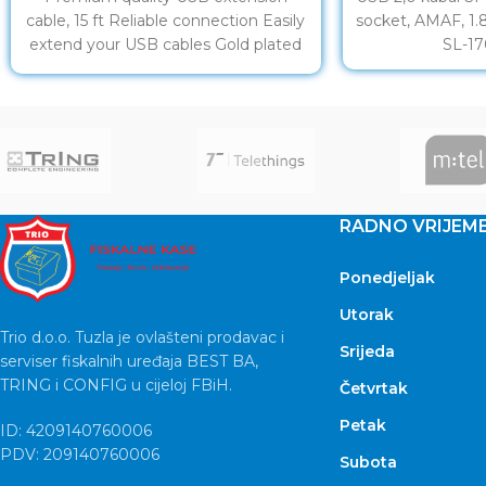
cable, 15 ft Reliable connection Easily
socket, AMAF, 1.
extend your USB cables Gold plated
SL-1
contacts
RADNO VRIJEM
Ponedjeljak
Utorak
Trio d.o.o. Tuzla je ovlašteni prodavac i
Srijeda
serviser fiskalnih uređaja BEST BA,
TRING i CONFIG u cijeloj FBiH.
Četvrtak
Petak
ID: 4209140760006
PDV: 209140760006
Subota