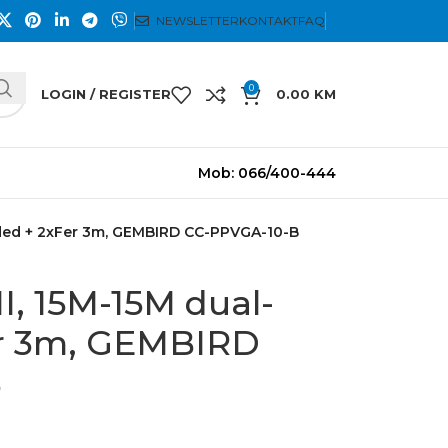
NEWSLETTER
KONTAKT
FAQ
0
LOGIN / REGISTER
0.00
KM
Mob: 066/400-444
lded + 2xFer 3m, GEMBIRD CC-PPVGA-10-B
I, 15M-15M dual-
er 3m, GEMBIRD
B