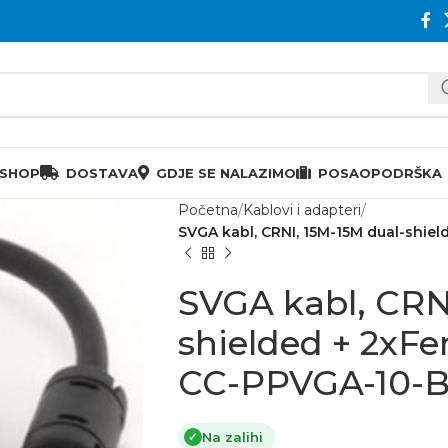
 SHOP
DOSTAVA
GDJE SE NALAZIMO
POSAO
PODRŠKA
Početna
Kablovi i adapteri
SVGA kabl, CRNI, 15M-15M dual-shie
SVGA kabl, CRN
shielded + 2xF
CC-PPVGA-10-
Na zalihi
✓