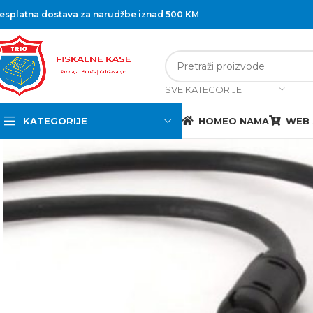
esplatna dostava za narudžbe iznad 500 KM
SVE KATEGORIJE
KATEGORIJE
HOME
O NAMA
WEB