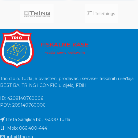
802.11a/b/g/n, 2,4 &
većim
Trio d.o.o. Tuzla je ovlašteni prodavac i serviser fiskalnih uređaja
BEST BA, TRING i CONFIG u cijeloj FBiH.
ID: 4209140760006
PDV: 209140760006
Izeta Sarajlića bb, 75000 Tuzla
Mob: 066 400-444
info@trio.ba