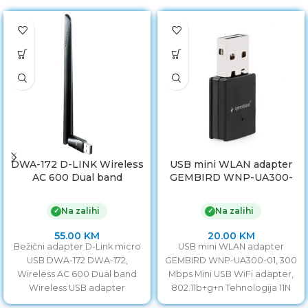
DWA-172 D-LINK Wireless
USB mini WLAN adapter
AC 600 Dual band
GEMBIRD WNP-UA300-
Wireless USB adapter
01, 300 Mbps
802.11ac ,kompatibilan sa
Na zalihi
Na zalihi
✓
✓
802.11a/b/g/n, 2,4 & 5 GHz,
USB 2.0 interface
55.00
KM
20.00
KM
Bežični adapter D-Link micro
USB mini WLAN adapter
USB DWA-172 DWA-172,
GEMBIRD WNP-UA300-01, 300
Wireless AC 600 Dual band
Mbps Mini USB WiFi adapter,
Wireless USB adapter
802.11b+g+n Tehnologija 11N
802.11ac,kompatibilan sa
omogućuje veću brzinu na