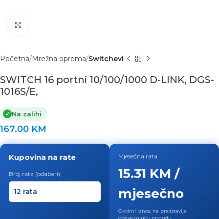
Click to enlarge
Početna
Mrežna oprema
Switchevi
SWITCH 16 portni 10/100/1000 D-LINK, DGS-
1016S/E,
Na zalihi
✓
167.00
KM
Kupovina na rate
Mjesečna rata
15.31 KM /
Broj rata (odaberi)
mjesečno
Okvirni iznos, ne predstavlja
obavezujuću ponudu.