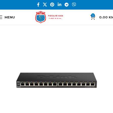
0
MENU
0.00
K