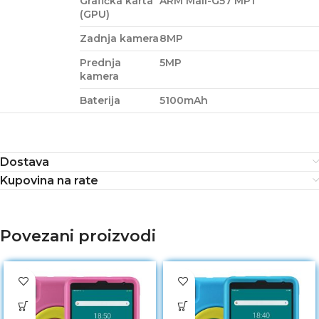
Grafička karta
ARM Mali-G57 MP1
(GPU)
Zadnja kamera
8MP
Prednja
5MP
kamera
Baterija
5100mAh
Dostava
Kupovina na rate
Povezani proizvodi