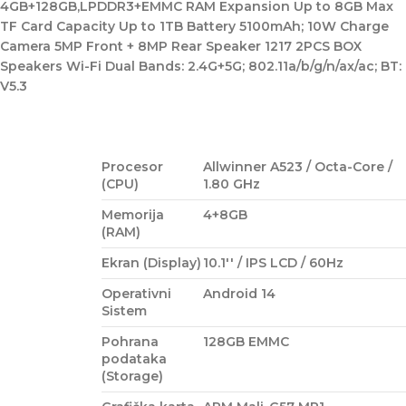
4GB+128GB,LPDDR3+EMMC RAM Expansion Up to 8GB Max
TF Card Capacity Up to 1TB Battery 5100mAh; 10W Charge
Camera 5MP Front + 8MP Rear Speaker 1217 2PCS BOX
Speakers Wi-Fi Dual Bands: 2.4G+5G; 802.11a/b/g/n/ax/ac; BT:
V5.3
Procesor
Allwinner A523 / Octa-Core /
(CPU)
1.80 GHz
Memorija
4+8GB
(RAM)
Ekran (Display)
10.1'' / IPS LCD / 60Hz
Operativni
Android 14
Sistem
Pohrana
128GB EMMC
podataka
(Storage)