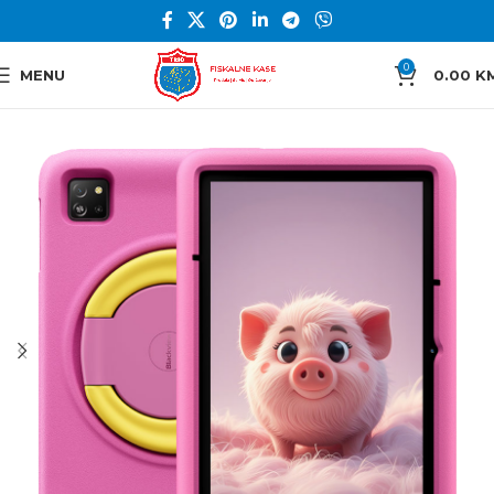
0
MENU
0.00
K