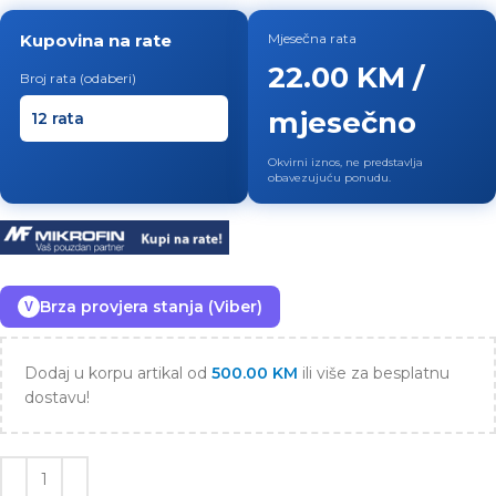
Kupovina na rate
Mjesečna rata
22.00 KM /
Broj rata (odaberi)
mjesečno
Okvirni iznos, ne predstavlja
obavezujuću ponudu.
Brza provjera stanja (Viber)
V
Dodaj u korpu artikal od
500.00
KM
ili više za besplatnu
dostavu!