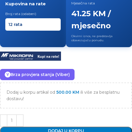
Kupovina na rate
Mjesečna rata
41.25 KM /
Broj rata (odaberi)
mjesečno
Okvirni iznos, ne predstavlja
obavezujuću ponudu.
Brza provjera stanja (Viber)
V
Dodaj u korpu artikal od
500.00
KM
ili više za besplatnu
dostavu!
DODAJ U KORPU