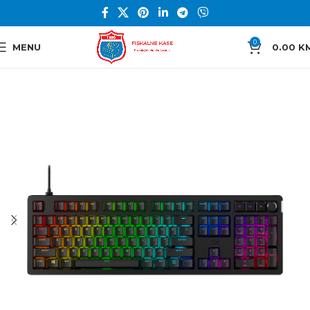
0
MENU
0.00
K