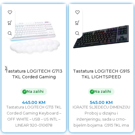
Tastatura LOGITECH G713
Tastatura LOGITECH G915
TKL Corded Gaming
TKL LIGHTSPEED
Keyboard – OFF WHITE –
Wireless Mechanical
USB – US INTL
Gaming Keyboard –
Na zalihi
Na zalihi
✓
✓
CARBON – US INT”L –
TACTILE
445.00
KM
545.00
KM
Tastatura LOGITECH G713 TKL
IGRAJTE SLJEDEĆU DIMENZIJU
Corded Gaming Keyboard –
Proboj u dizajnu i
OFF WHITE – USB – US INTL –
inženjeringu, sada u crno-
LINEAR 920-010678
bijelim bojama. G915 TKL ima
LIGHTSPEED pro-grade