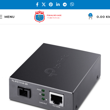
0
MENU
0.00
K