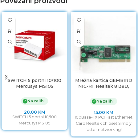
Povezani proizvodi
SWITCH 5 portni 10/100
Mrežna kartica GEMBIRD
Mercusys MS105
NIC-R1, Realtek 8139D,
10/100 Mbit
Na zalihi
✓
Na zalihi
✓
20.00
KM
15.00
KM
SWITCH 5 portni 10/100
100Base-TX PCI Fast Ethernet
Mercusys MS105
Card Realtek chipset Simply
faster networking!