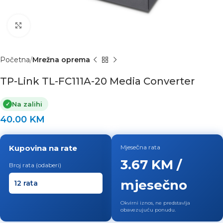
Click to enlarge
Početna
Mrežna oprema
TP-Link TL-FC111A-20 Media Converter
Na zalihi
✓
40.00
KM
Kupovina na rate
Mjesečna rata
3.67 KM /
Broj rata (odaberi)
mjesečno
Okvirni iznos, ne predstavlja
obavezujuću ponudu.